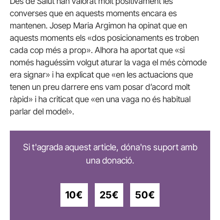
Des de Salut han valorat molt positivament les
converses que en aquests moments encara es
mantenen. Josep Maria Argimon ha opinat que en
aquests moments els «dos posicionaments es troben
cada cop més a prop». Alhora ha aportat que «si
només haguéssim volgut aturar la vaga el més còmode
era signar» i ha explicat que «en les actuacions que
tenen un preu darrere ens vam posar d’acord molt
ràpid» i ha criticat que «en una vaga no és habitual
parlar del model».
Si t'agrada aquest article, dóna'ns suport amb
una donació.
10€
25€
50€