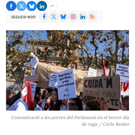
Facebook
X
Bluesky
Instagram
LinkedIn
RSS
SEGUEIX-NOS!
(Twitter)
Concentració a les portes del Parlament en el tercer dia
de vaga / Carla Benito