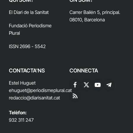
El Diari de la Sanitat
Carrer Bailén 5, principal.
08010, Barcelona
Fundació Periodisme
Plural
ISSN 2696 - 5542
CONTACTA'NS
CONNECTA
Estel Huguet
Facebook
X
YouTube
Telegram
ehuguet
@periodismeplural.cat
(Twitter)
redaccio@diarisanitat.cat
RSS
Telèfon:
932 311 247