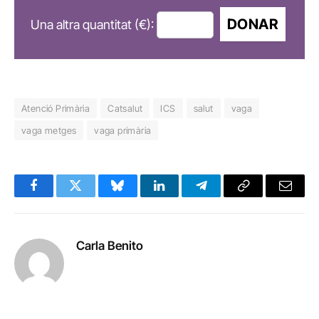
DONAR
Una altra quantitat (€):
Atenció Primària
Catsalut
ICS
salut
vaga
vaga metges
vaga primària
Facebook
Twitter
Bluesky
LinkedIn
Telegram
Copy
Email
Link
Carla Benito