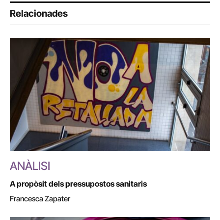
Relacionades
ANÀLISI
A propòsit dels pressupostos sanitaris
Francesca Zapater