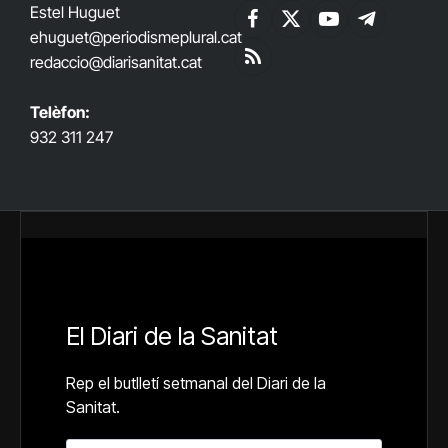
Estel Huguet
Facebook
X
YouTube
Telegram
ehuguet
@periodismeplural.cat
(Twitter)
redaccio@diarisanitat.cat
RSS
Telèfon:
932 311 247