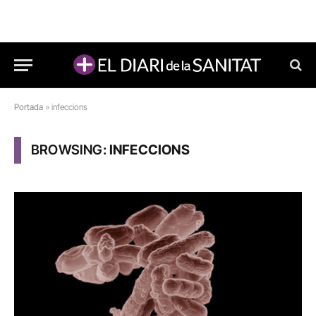
Portada
»
infeccions
BROWSING:
INFECCIONS