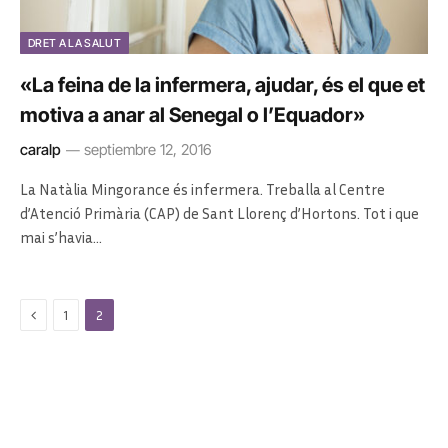
DRET A LA SALUT
«La feina de la infermera, ajudar, és el que et
motiva a anar al Senegal o l’Equador»
caralp
septiembre 12, 2016
La Natàlia Mingorance és infermera. Treballa al Centre
d’Atenció Primària (CAP) de Sant Llorenç d’Hortons. Tot i que
mai s’havia…
Previous
1
2