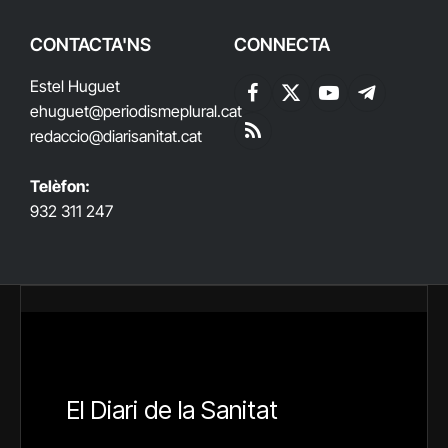
CONTACTA'NS
CONNECTA
Estel Huguet
Facebook
X
YouTube
Telegram
ehuguet
@periodismeplural.cat
(Twitter)
redaccio@diarisanitat.cat
RSS
Telèfon:
932 311 247