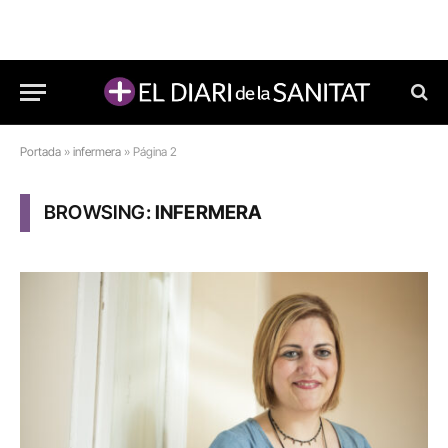
Portada
»
infermera
»
Página 2
BROWSING:
INFERMERA