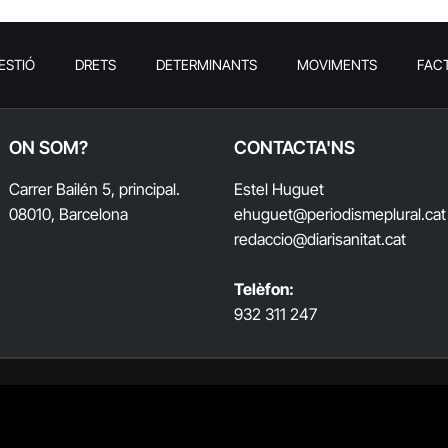
ESTIÓ
DRETS
DETERMINANTS
MOVIMENTS
FAC
ON SOM?
CONTACTA'NS
Carrer Bailén 5, principal.
Estel Huguet
08010, Barcelona
ehuguet
@periodismeplural.cat
redaccio@diarisanitat.cat
Telèfon:
932 311 247