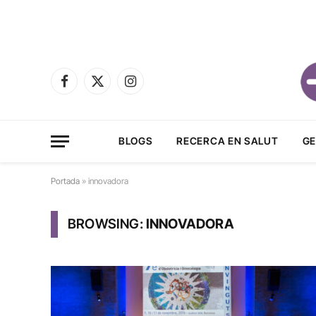
Facebook
X
Instagram
(Twitter)
BLOGS
RECERCA EN SALUT
GE
Portada
»
innovadora
BROWSING:
INNOVADORA