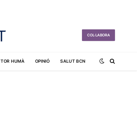
COL·LABORA
CTOR HUMÀ
OPINIÓ
SALUT BCN