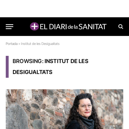
Portada
»
Institut de les Desigualtats
BROWSING:
INSTITUT DE LES
DESIGUALTATS