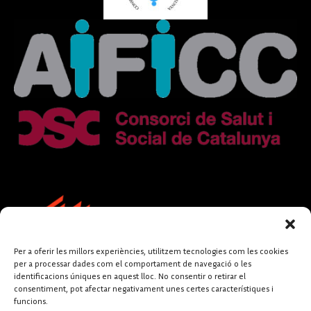
Per a oferir les millors experiències, utilitzem tecnologies com les cookies
per a processar dades com el comportament de navegació o les
identificacions úniques en aquest lloc. No consentir o retirar el
consentiment, pot afectar negativament unes certes característiques i
funcions.