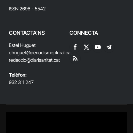
ISSN 2696 - 5542
CONTACTA'NS
CONNECTA
Estel Huguet
Facebook
X
YouTube
Telegram
ehuguet
@periodismeplural.cat
(Twitter)
redaccio@diarisanitat.cat
RSS
Telèfon:
932 311 247