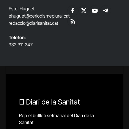
Estel Huguet
Facebook
X
YouTube
Telegram
ehuguet
@periodismeplural.cat
(Twitter)
redaccio@diarisanitat.cat
RSS
Telèfon:
932 311 247