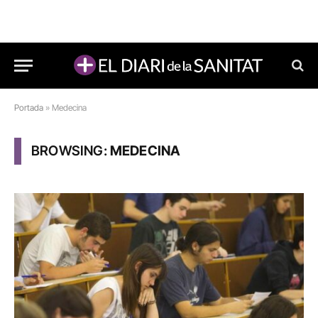
Portada
»
Medecina
BROWSING:
MEDECINA