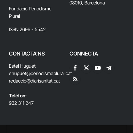
08010, Barcelona
Fundació Periodisme
Plural
ISSN 2696 - 5542
CONTACTA'NS
CONNECTA
Estel Huguet
Facebook
X
YouTube
Telegram
ehuguet
@periodismeplural.cat
(Twitter)
redaccio@diarisanitat.cat
RSS
Telèfon:
932 311 247