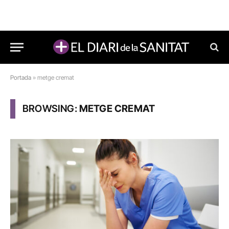
Portada
»
metge cremat
BROWSING:
METGE CREMAT