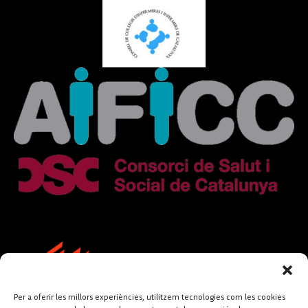
Per a oferir les millors experiències, utilitzem tecnologies com les cookies