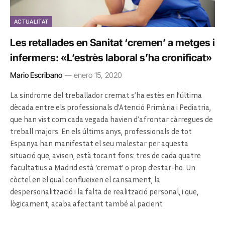
ACTUALITAT
Les retallades en Sanitat ‘cremen’ a metges i
infermers: «L’estrès laboral s’ha cronificat»
Mario Escribano
enero 15, 2020
La síndrome del treballador cremat s’ha estès en l’última
dècada entre els professionals d’Atenció Primària i Pediatria,
que han vist com cada vegada havien d’afrontar càrregues de
treball majors. En els últims anys, professionals de tot
Espanya han manifestat el seu malestar per aquesta
situació que, avisen, està tocant fons: tres de cada quatre
facultatius a Madrid està ‘cremat’ o prop d’estar-ho. Un
còctel en el qual conflueixen el cansament, la
despersonalització i la falta de realització personal, i que,
lògicament, acaba afectant també al pacient