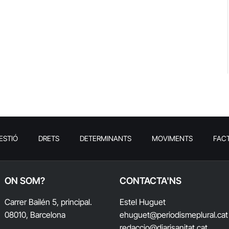
ESTIÓ
DRETS
DETERMINANTS
MOVIMENTS
FAC
ON SOM?
CONTACTA'NS
Carrer Bailén 5, principal.
Estel Huguet
08010, Barcelona
ehuguet
@periodismeplural.cat
redaccio@diarisanitat.cat