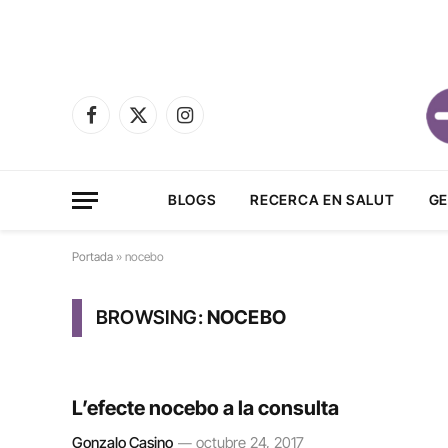
Facebook
X
Instagram
(Twitter)
BLOGS
RECERCA EN SALUT
GE
Portada
»
nocebo
BROWSING:
NOCEBO
L’efecte nocebo a la consulta
Gonzalo Casino
octubre 24, 2017