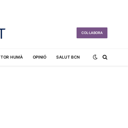
COL·LABORA
CTOR HUMÀ
OPINIÓ
SALUT BCN