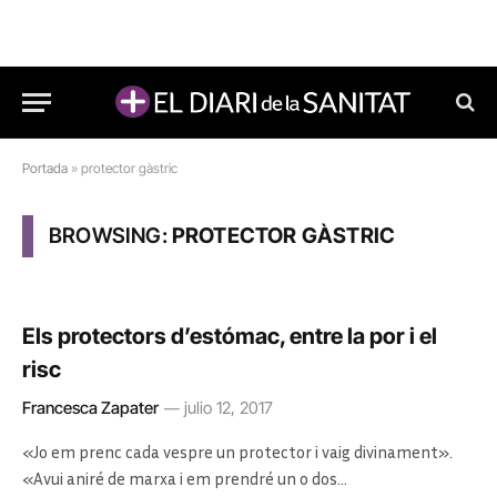
Portada
»
protector gàstric
BROWSING:
PROTECTOR GÀSTRIC
Els protectors d’estómac, entre la por i el
risc
Francesca Zapater
julio 12, 2017
«Jo em prenc cada vespre un protector i vaig divinament».
«Avui aniré de marxa i em prendré un o dos…