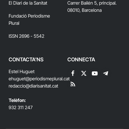
El Diari de la Sanitat
Carrer Bailén 5, principal.
08010, Barcelona
Fundació Periodisme
Plural
ISSN 2696 - 5542
CONTACTA'NS
CONNECTA
Estel Huguet
Facebook
X
YouTube
Telegram
ehuguet
@periodismeplural.cat
(Twitter)
redaccio@diarisanitat.cat
RSS
Telèfon:
932 311 247