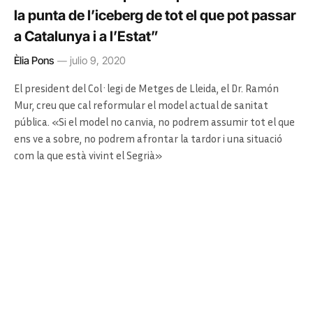
la punta de l’iceberg de tot el que pot passar
a Catalunya i a l’Estat”
Èlia Pons
julio 9, 2020
El president del Col·legi de Metges de Lleida, el Dr. Ramón
Mur, creu que cal reformular el model actual de sanitat
pública. «Si el model no canvia, no podrem assumir tot el que
ens ve a sobre, no podrem afrontar la tardor i una situació
com la que està vivint el Segrià»