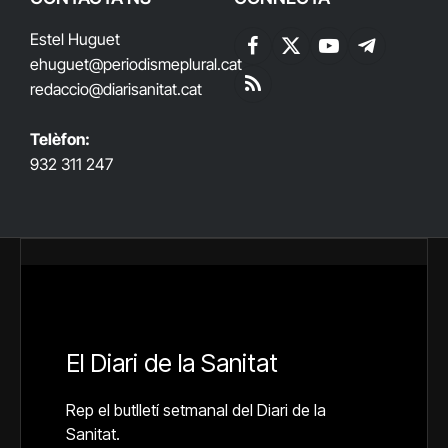
Estel Huguet
Facebook
X
YouTube
Telegram
ehuguet
@periodismeplural.cat
(Twitter)
redaccio@diarisanitat.cat
RSS
Telèfon:
932 311 247