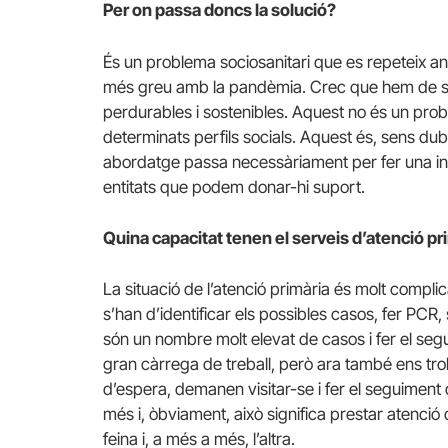
Per on passa doncs la solució?
És un problema sociosanitari que es repeteix a
més greu amb la pandèmia. Crec que hem de se
perdurables i sostenibles. Aquest no és un prob
determinats perfils socials. Aquest és, sens dubt
abordatge passa necessàriament per fer una inter
entitats que podem donar-hi suport.
Quina capacitat tenen el serveis d’atenció pr
La situació de l’atenció primària és molt complic
s’han d’identificar els possibles casos, fer PCR,
són un nombre molt elevat de casos i fer el seg
gran càrrega de treball, però ara també ens t
d’espera, demanen visitar-se i fer el seguiment
més i, òbviament, això significa prestar atenció 
feina i, a més a més, l’altra.