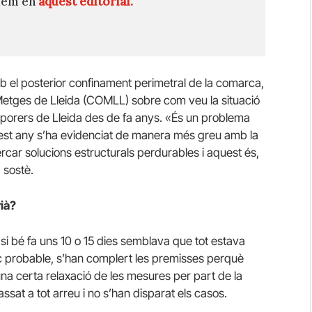
quem en
aquest editorial.
mb el posterior confinament perimetral de la comarca,
 Metges de Lleida (COMLL) sobre com veu la situació
emporers de Lleida des de fa anys. «És un problema
quest any s’ha evidenciat de manera més greu amb la
ar solucions estructurals perdurables i aquest és,
 sostè.
rià?
i bé fa uns 10 o 15 dies semblava que tot estava
poc probable, s’han complert les premisses perquè
una certa relaxació de les mesures per part de la
ssat a tot arreu i no s’han disparat els casos.