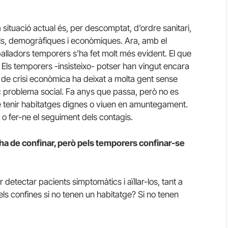
 situació actual és, per descomptat, d’ordre sanitari,
als, demogràfiques i econòmiques. Ara, amb el
balladors temporers s’ha fet molt més evident. El que
. Els temporers -insisteixo- potser han vingut encara
de crisi econòmica ha deixat a molta gent sense
c problema social. Fa anys que passa, però no es
e tenir habitatges dignes o viuen en amuntegament.
a o fer-ne el seguiment dels contagis.
s’ha de confinar, però pels temporers confinar-se
 detectar pacients simptomàtics i aïllar-los, tant a
els confines si no tenen un habitatge? Si no tenen