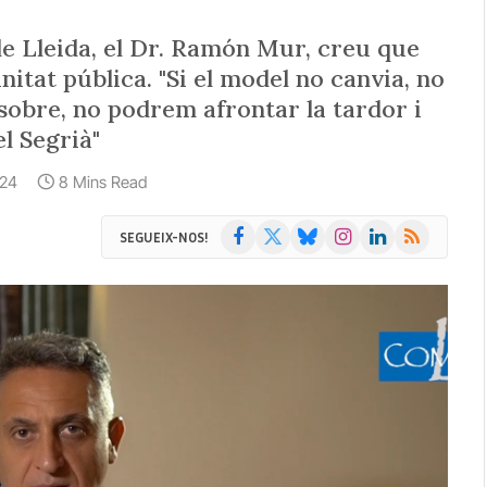
de Lleida, el Dr. Ramón Mur, creu que
nitat pública. "Si el model no canvia, no
sobre, no podrem afrontar la tardor i
el Segrià"
024
8 Mins Read
Facebook
X
Bluesky
Instagram
LinkedIn
RSS
SEGUEIX-NOS!
(Twitter)