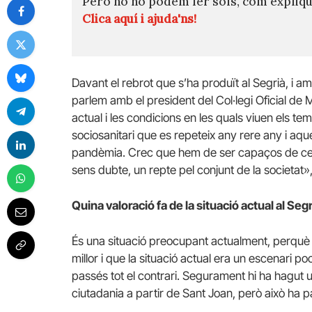
Però no ho podem fer sols, com expli
Clica aquí i ajuda'ns!
Davant el rebrot que s’ha produït al Segrià, i a
parlem amb el president del Col·legi Oficial de
actual i les condicions en les quals viuen els t
sociosanitari que es repeteix any rere any i a
pandèmia. Crec que hem de ser capaços de cerc
sens dubte, un repte pel conjunt de la societat»,
Quina valoració fa de la situació actual al Seg
És una situació preocupant actualment, perquè s
millor i que la situació actual era un escenari 
passés tot el contrari. Segurament hi ha hagut 
ciutadania a partir de Sant Joan, però això ha pa