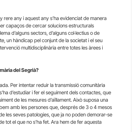
ny rere any i aquest any s’ha evidenciat de manera
r capaços de cercar solucions estructurals
lema d’alguns sectors, d’alguns col·lectius o de
e, un hàndicap pel conjunt de la societat i el seu
venció multidisciplinària entre totes les àrees i
imària del Segrià?
ada. Per intentar reduir la transmissió comunitària
 s’ha d’estudiar i fer el seguiment dels contactes, que
uiment de les mesures d’aïllament. Això suposa una
robem amb les persones que, després de 3 o 4 mesos
 de les seves patologies, que ja no poden demorar-se
de tot el que no s’ha fet. Ara hem de fer aquesta