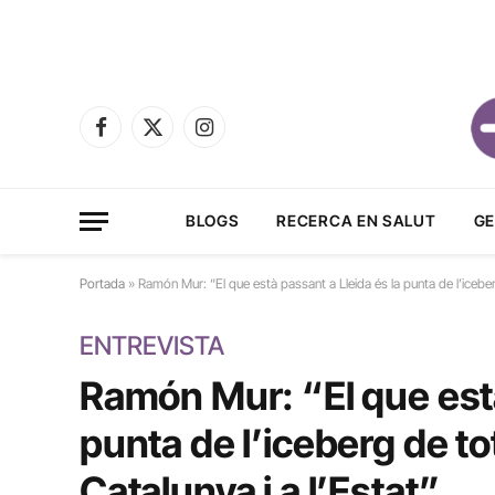
Facebook
X
Instagram
(Twitter)
BLOGS
RECERCA EN SALUT
GE
Portada
»
Ramón Mur: “El que està passant a Lleida és la punta de l’iceber
ENTREVISTA
Ramón Mur: “El que està
punta de l’iceberg de to
Catalunya i a l’Estat”