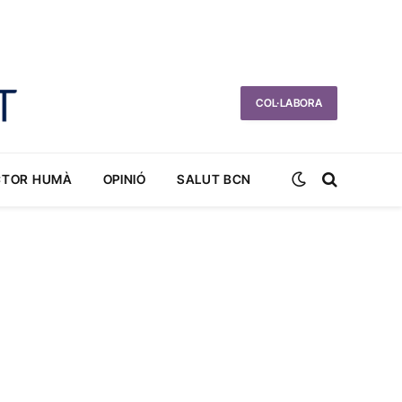
COL·LABORA
CTOR HUMÀ
OPINIÓ
SALUT BCN