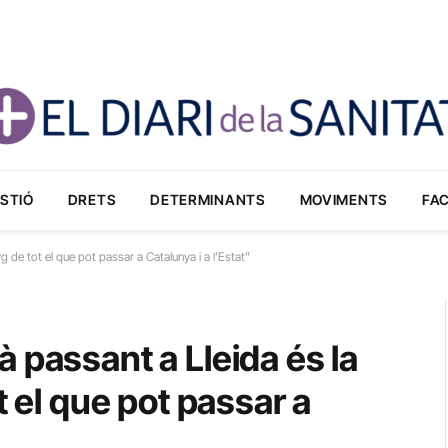
STIÓ
DRETS
DETERMINANTS
MOVIMENTS
FA
g de tot el que pot passar a Catalunya i a l’Estat”
 passant a Lleida és la
t el que pot passar a