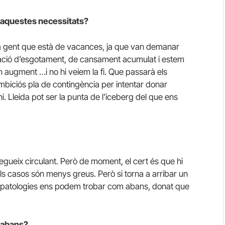
ir aquestes necessitats?
ha gent que està de vacances, ja que van demanar
tuació d’esgotament, de cansament acumulat i estem
 augment …i no hi veiem la fi. Que passarà els
biciós pla de contingència per intentar donar
. Lleida pot ser la punta de l’iceberg del que ens
gueix circulant. Però de moment, el cert és que hi
els casos són menys greus. Però si torna a arribar un
és patologies ens podem trobar com abans, donat que
t abans?