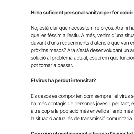
Hi ha suficient personal sanitari per fer cobr
No, està clar que necessitem reforços. Ara hi 
que les féssim a l’estiu. A més, venim d’una si
davant d’uns requeriments d’atenció que van en
pròxims mesos? Ara s’està desenvolupant un am
solució al problema actual, esperem que funcioni
pot tornar a passar.
E
l virus ha perdut intensitat?
Els casos es comporten com sempre i el virus se
ha més contagis de persones joves i, per tant, 
altre cop a la població més envellida i amb m
la situació actual és de transmissió comunitària.
Creu que el confinament s’hauria d’haver fe