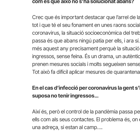
com és que això no s’ha solucionat abans?
Crec que és important destacar que l’arrel de la
tot i que té el seu fonament en unes raons soci
coronavirus, la situació socioeconòmica del tre
passa és que abans ningú patia per ells, i ara sí
més aquest any precisament perquè la situació 
ingressos, sense feina. És un drama, un autènti
prenen mesures socials i molts segueixen sens
Tot això fa difícil aplicar mesures de quaranten
En el cas d’infecció per coronavirus la gent 
suposa no tenir ingressos…
Així és, però el control de la pandèmia passa per
ells com als seus contactes. El problema és, on 
una adreça, si estan al camp….