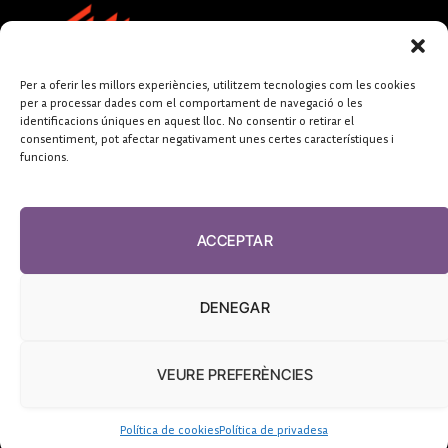
Per a oferir les millors experiències, utilitzem tecnologies com les cookies
per a processar dades com el comportament de navegació o les
identificacions úniques en aquest lloc. No consentir o retirar el
consentiment, pot afectar negativament unes certes característiques i
funcions.
FUNDACIÓ
PERIODISME
ACCEPTAR
PLURAL
DENEGAR
VEURE PREFERÈNCIES
El Diari de la Sanitat, 2026
Política de cookies
Política de privadesa