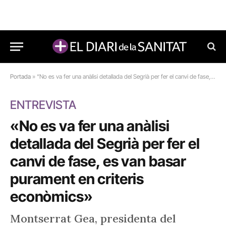
Portada
»
“No es va fer una anàlisi detallada del Segrià per fer el canvi de fase, es van basar purament en criteris econòmics”
ENTREVISTA
«No es va fer una anàlisi
detallada del Segrià per fer el
canvi de fase, es van basar
purament en criteris
econòmics»
Montserrat Gea, presidenta del