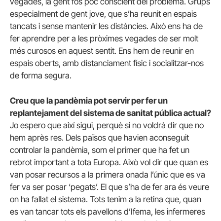
vegades, la gent fos poc conscient del problema. Grups
especialment de gent jove, que s’ha reunit en espais
tancats i sense mantenir les distàncies. Això ens ha de
fer aprendre per a les pròximes vegades de ser molt
més curosos en aquest sentit. Ens hem de reunir en
espais oberts, amb distanciament físic i socialitzar-nos
de forma segura.
Creu que la pandèmia pot servir per fer un
replantejament del sistema de sanitat pública actual?
Jo espero que així sigui, perquè si no voldrà dir que no
hem après res. Dels països que havien aconseguit
controlar la pandèmia, som el primer que ha fet un
rebrot important a tota Europa. Això vol dir que quan es
van posar recursos a la primera onada l’únic que es va
fer va ser posar ‘pegats’. El que s’ha de fer ara és veure
on ha fallat el sistema. Tots tenim a la retina que, quan
es van tancar tots els pavellons d’Ifema, les infermeres