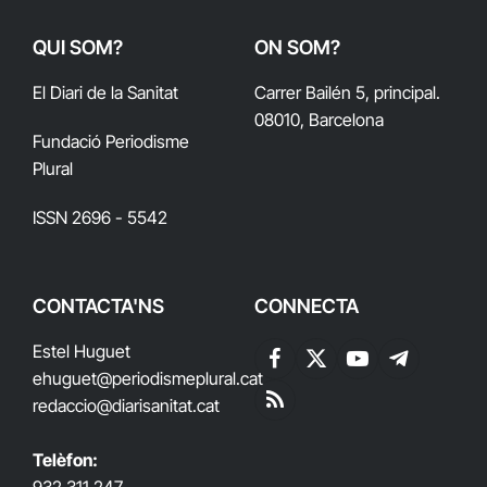
QUI SOM?
ON SOM?
El Diari de la Sanitat
Carrer Bailén 5, principal.
08010, Barcelona
Fundació Periodisme
Plural
ISSN 2696 - 5542
CONTACTA'NS
CONNECTA
Estel Huguet
Facebook
X
YouTube
Telegram
ehuguet
@periodismeplural.cat
(Twitter)
redaccio@diarisanitat.cat
RSS
Telèfon:
932 311 247