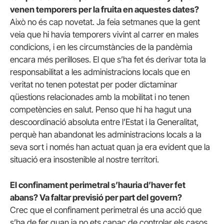
venen temporers per la fruita en aquestes dates?
Això no és cap novetat. Ja feia setmanes que la gent
veia que hi havia temporers vivint al carrer en males
condicions, i en les circumstàncies de la pandèmia
encara més perilloses. El que s’ha fet és derivar tota la
responsabilitat a les administracions locals que en
veritat no tenen potestat per poder dictaminar
qüestions relacionades amb la mobilitat i no tenen
competències en salut. Penso que hi ha hagut una
descoordinació absoluta entre l’Estat i la Generalitat,
perquè han abandonat les administracions locals a la
seva sort i només han actuat quan ja era evident que la
situació era insostenible al nostre territori.
El confinament perimetral s’hauria d’haver fet
abans? Va faltar previsió per part del govern?
Crec que el confinament perimetral és una acció que
s’ha de fer quan ja no ets capaç de controlar els casos.