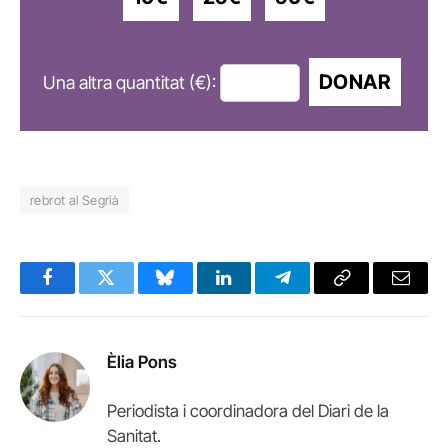
DONAR
Una altra quantitat (€):
rebrot al Segrià
Facebook
Twitter
Bluesky
LinkedIn
Telegram
Copy
Email
Link
Èlia Pons
Periodista i coordinadora del Diari de la
Sanitat.