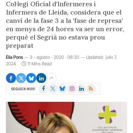
Col·legi Oficial d'Infermeres i
Infermers de Lleida, considera que el
canvi de la fase 3 a la 'fase de represa'
en menys de 24 hores va ser un error,
perquè el Segrià no estava prou
preparat
Èlia Pons
3 - agosto - 2020 · 06:30
Updated:
julio 7,
2024
11 Mins Read
Facebook
X
Bluesky
Instagram
LinkedIn
RSS
SEGUEIX-NOS!
(Twitter)