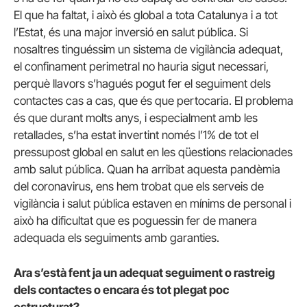
El que ha faltat, i això és global a tota Catalunya i a tot
l’Estat, és una major inversió en salut pública. Si
nosaltres tinguéssim un sistema de vigilància adequat,
el confinament perimetral no hauria sigut necessari,
perquè llavors s’hagués pogut fer el seguiment dels
contactes cas a cas, que és que pertocaria. El problema
és que durant molts anys, i especialment amb les
retallades, s’ha estat invertint només l’1% de tot el
pressupost global en salut en les qüestions relacionades
amb salut pública. Quan ha arribat aquesta pandèmia
del coronavirus, ens hem trobat que els serveis de
vigilància i salut pública estaven en mínims de personal i
això ha dificultat que es poguessin fer de manera
adequada els seguiments amb garanties.
Ara s’està fent ja un adequat seguiment o rastreig
dels contactes o encara és tot plegat poc
estructurat?