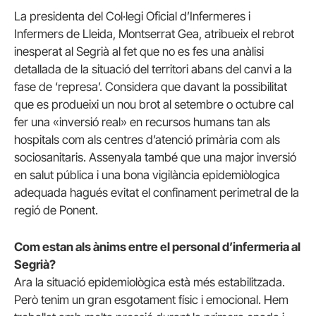
La presidenta del Col·legi Oficial d’Infermeres i
Infermers de Lleida, Montserrat Gea, atribueix el rebrot
inesperat al Segrià al fet que no es fes una anàlisi
detallada de la situació del territori abans del canvi a la
fase de ‘represa’. Considera que davant la possibilitat
que es produeixi un nou brot al setembre o octubre cal
fer una «inversió real» en recursos humans tan als
hospitals com als centres d’atenció primària com als
sociosanitaris. Assenyala també que una major inversió
en salut pública i una bona vigilància epidemiòlogica
adequada hagués evitat el confinament perimetral de la
regió de Ponent.
Com estan als ànims entre el personal d’infermeria al
Segrià?
Ara la situació epidemiològica està més estabilitzada.
Però tenim un gran esgotament físic i emocional. Hem