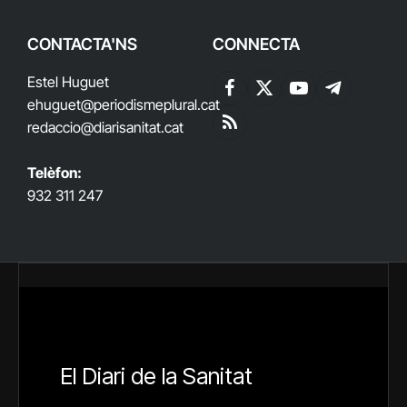
CONTACTA'NS
CONNECTA
Estel Huguet
Facebook
X
YouTube
Telegram
ehuguet
@periodismeplural.cat
(Twitter)
redaccio@diarisanitat.cat
RSS
Telèfon:
932 311 247