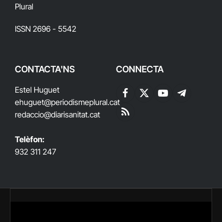
Plural
ISSN 2696 - 5542
CONTACTA'NS
CONNECTA
Estel Huguet
Facebook
X
YouTube
Telegram
ehuguet
@periodismeplural.cat
(Twitter)
redaccio@diarisanitat.cat
RSS
Telèfon:
932 311 247