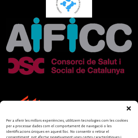
Per a oferir les millors experiències, utilitzem tecnologies com les cookies
per a processar dades com el comportament de navegació o les
identificacions úniques en aquest lloc. No consentir o retirar el
consentiment, pot afectar negativament unes certes característiques i