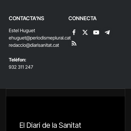
CONTACTA'NS
CONNECTA
Estel Huguet
Facebook
X
YouTube
Telegram
ehuguet
@periodismeplural.cat
(Twitter)
redaccio@diarisanitat.cat
RSS
Telèfon:
932 311 247