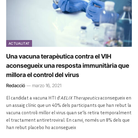
ACTUALITAT
Una vacuna terapèutica contra el VIH
aconsegueix una resposta immunitària que
millora el control del virus
Redacció
marzo 16, 2021
El candidat a vacuna HTI d’
AELIX Therapeutics
aconsegueix en
un assaig clínic que un 40% dels participants que han rebut la
vacuna controli millor el virus quan se’ls retira temporalment
el tractament antiretroviral. En canvi, només un 8% dels que
han rebut placebo ho aconsegueix