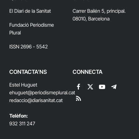
El Diari de la Sanitat
Carrer Bailén 5, principal.
08010, Barcelona
Fundació Periodisme
Plural
ISSN 2696 - 5542
CONTACTA'NS
CONNECTA
Estel Huguet
Facebook
X
YouTube
Telegram
ehuguet
@periodismeplural.cat
(Twitter)
redaccio@diarisanitat.cat
RSS
Telèfon:
932 311 247