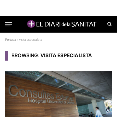
Portada
»
visita especialista
BROWSING:
VISITA ESPECIALISTA