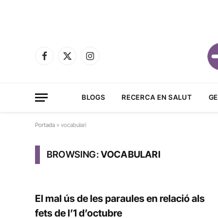
Facebook
X
Instagram
(Twitter)
BLOGS
RECERCA EN SALUT
GE
Portada
»
vocabulari
BROWSING:
VOCABULARI
El mal ús de les paraules en relació als
fets de l’1 d’octubre