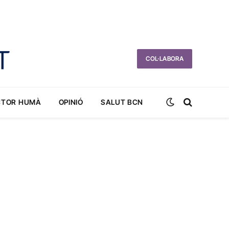
COL·LABORA
CTOR HUMÀ
OPINIÓ
SALUT BCN