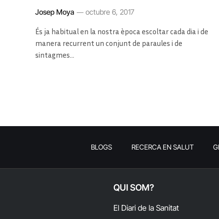
Josep Moya
octubre 6, 2017
És ja habitual en la nostra època escoltar cada dia i de
manera recurrent un conjunt de paraules i de
sintagmes…
BLOGS
RECERCA EN SALUT
G
QUI SOM?
El Diari de la Sanitat