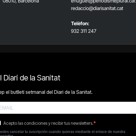
08010, Barcelona
ehuguet
@periodismeplural.cat
redaccio@diarisanitat.cat
Telèfon:
932 311 247