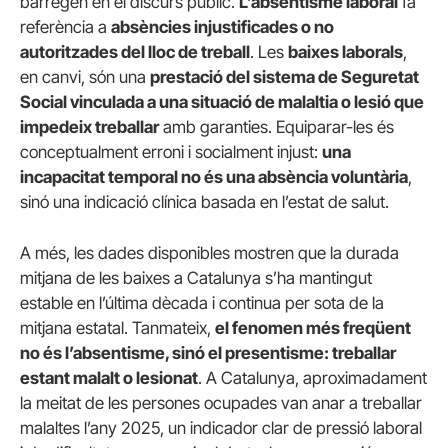
barregen en el discurs públic.
L’absentisme laboral
fa
referència a
absències injustificades o no
autoritzades del lloc de treball
. Les
baixes laborals
,
en canvi, són una
prestació del sistema de Seguretat
Social vinculada a una situació de malaltia o lesió que
impedeix treballar
amb garanties. Equiparar-les és
conceptualment erroni i socialment injust:
una
incapacitat temporal no és una absència voluntària
,
sinó una indicació clínica basada en l’estat de salut.
A més, les dades disponibles mostren que la durada
mitjana de les baixes a Catalunya s’ha mantingut
estable en l’última dècada i continua per sota de la
mitjana estatal. Tanmateix,
el fenomen més freqüent
no és l’absentisme, sinó el presentisme: treballar
estant malalt o lesionat
. A Catalunya, aproximadament
la meitat de les persones ocupades van anar a treballar
malaltes l’any 2025, un indicador clar de pressió laboral