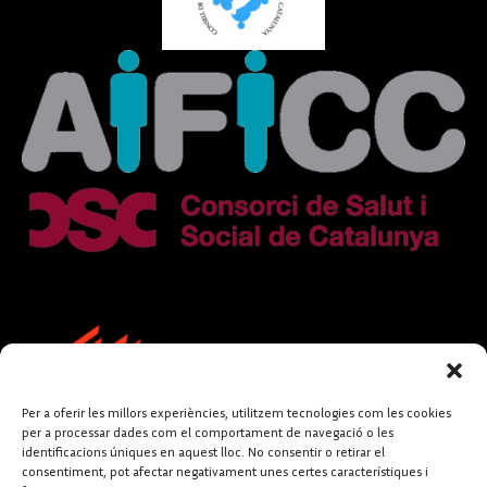
Per a oferir les millors experiències, utilitzem tecnologies com les cookies
per a processar dades com el comportament de navegació o les
identificacions úniques en aquest lloc. No consentir o retirar el
consentiment, pot afectar negativament unes certes característiques i