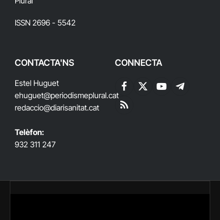
Plural
ISSN 2696 - 5542
CONTACTA'NS
CONNECTA
Estel Huguet
Facebook
X
YouTube
Telegram
ehuguet
@periodismeplural.cat
(Twitter)
redaccio@diarisanitat.cat
RSS
Telèfon:
932 311 247