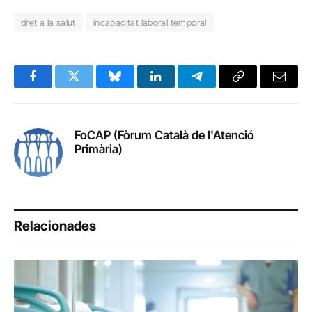
dret a la salut
incapacitat laboral temporal
Facebook
Twitter
Bluesky
LinkedIn
Telegram
Copy
Email
Link
FoCAP (Fòrum Català de l'Atenció
Primària)
Relacionades