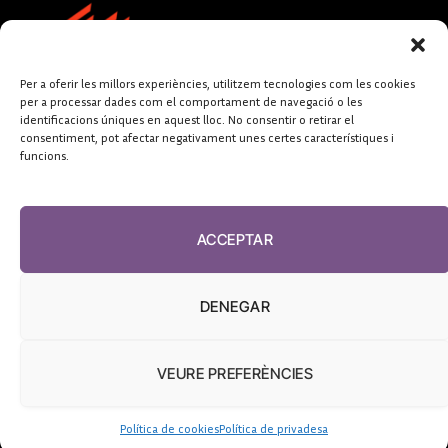
Per a oferir les millors experiències, utilitzem tecnologies com les cookies
per a processar dades com el comportament de navegació o les
identificacions úniques en aquest lloc. No consentir o retirar el
consentiment, pot afectar negativament unes certes característiques i
funcions.
FUNDACIÓ
PERIODISME
ACCEPTAR
PLURAL
DENEGAR
VEURE PREFERÈNCIES
El Diari de la Sanitat, 2026
Política de cookies
Política de privadesa