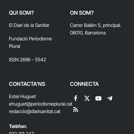
QUI SOM?
ON SOM?
El Diari de la Sanitat
Carrer Bailén 5, principal.
08010, Barcelona
Fundació Periodisme
Plural
ISSN 2696 - 5542
CONTACTA'NS
CONNECTA
Estel Huguet
Facebook
X
YouTube
Telegram
ehuguet
@periodismeplural.cat
(Twitter)
redaccio@diarisanitat.cat
RSS
Telèfon:
932 311 247