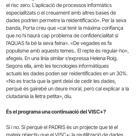
el risc zero. L’aplicació de processos informàtics
especialitzats o el creuament amb altres bases de
dades podrien permetre la reidentificació». Per la seva
banda, Porta creu que «cal tenir la màxima confiança
que no hi haurà cap problema de confidencialitat si
l’AQUAS fa bé la seva feina». «De vegades es fa
populisme amb aquests temes.. El repte és regular-ho»,
afegeix. En una línia similar s’expressa Helena Roig.
Segons ella, amb les tecnologies informàtiques
actuals les dades poden ser reidentificades en un 30%.
«No es tracta que la gent deixi de cedir les dades,
perquè és gairebé un deure moral, però cal explicar a la
ciutadania la lletra petita», diu.
És el programa una continuació del VISC+?
Sí i no. Sí perquè el PADRIS és un projecte que té el
mateix objectiu que el VISC+: la reutilització de dades