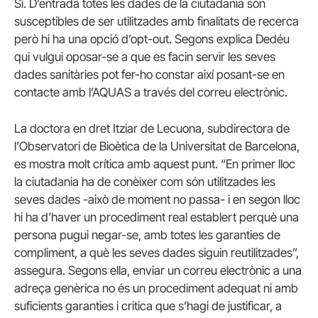
Sí. D’entrada totes les dades de la ciutadania són
susceptibles de ser utilitzades amb finalitats de recerca
però hi ha una opció d’opt-out. Segons explica Dedéu
qui vulgui oposar-se a que es facin servir les seves
dades sanitàries pot fer-ho constar així posant-se en
contacte amb l’AQUAS a través del correu electrònic.
La doctora en dret Itziar de Lecuona, subdirectora de
l’Observatori de Bioètica de la Universitat de Barcelona,
es mostra molt crítica amb aquest punt. “En primer lloc
la ciutadania ha de conèixer com són utilitzades les
seves dades -això de moment no passa- i en segon lloc
hi ha d’haver un procediment real establert perquè una
persona pugui negar-se, amb totes les garanties de
compliment, a què les seves dades siguin reutilitzades”,
assegura. Segons ella, enviar un correu electrònic a una
adreça genèrica no és un procediment adequat ni amb
suficients garanties i critica que s’hagi de justificar, a