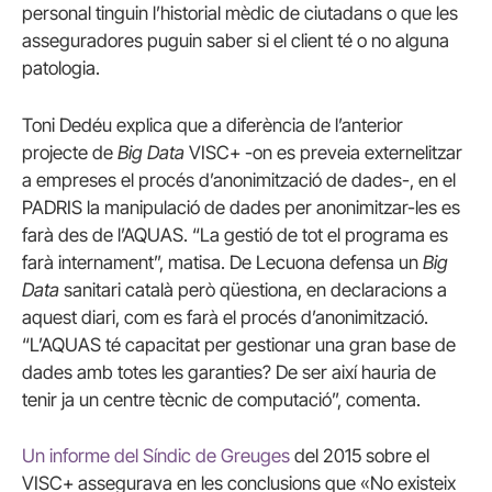
personal tinguin l’historial mèdic de ciutadans o que les
asseguradores puguin saber si el client té o no alguna
patologia.
Toni Dedéu explica que a diferència de l’anterior
projecte de
Big Data
VISC+ -on es preveia externelitzar
a empreses el procés d’anonimització de dades-, en el
PADRIS la manipulació de dades per anonimitzar-les es
farà des de l’AQUAS. “La gestió de tot el programa es
farà internament”, matisa. De Lecuona defensa un
Big
Data
sanitari català però qüestiona, en declaracions a
aquest diari, com es farà el procés d’anonimització.
“L’AQUAS té capacitat per gestionar una gran base de
dades amb totes les garanties? De ser així hauria de
tenir ja un centre tècnic de computació”, comenta.
Un informe del Síndic de Greuges
del 2015 sobre el
VISC+ assegurava en les conclusions que «No existeix