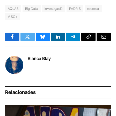
AQuAS
Big Data
investigació
PADRIS
recerca
VISC+
Facebook
Twitter
Bluesky
LinkedIn
Telegram
Copy
Email
Link
Blanca Blay
Relacionades