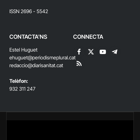
ISSN 2696 - 5542
CONTACTA'NS
CONNECTA
Estel Huguet
Facebook
X
YouTube
Telegram
ehuguet
@periodismeplural.cat
(Twitter)
redaccio@diarisanitat.cat
RSS
Telèfon:
932 311 247