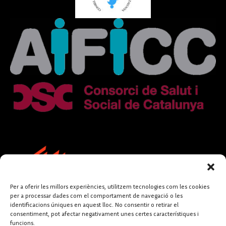
Per a oferir les millors experiències, utilitzem tecnologies com les cookies
per a processar dades com el comportament de navegació o les
identificacions úniques en aquest lloc. No consentir o retirar el
consentiment, pot afectar negativament unes certes característiques i
funcions.