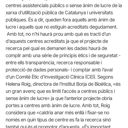
centres assistencials públics o sense ànim de lucre de la
xarxa d’utilització pública de Catalunya i universitats
públiques. És a dir, queden fora aquells amb ànim de
lucre i aquells que no estiguin acreditats degudament.
Amb tot, no n’hi haurà prou amb què es tracti d’un
d’aquests centres acreditats ja que el projecte de
recerca pel qual es demanen les dades haurà de
complir amb una sèrie de principis ètics i de seguretat -
entre ells transparència, recerca responsable i
protecció de dades personals- i comptar amb l’aval
d’un Comitè Ètic d’Investigació Clínica (CEI). Segons
Helena Roig, directora de l’Institut Borja de Bioètica, «és
un gran avenç que es limiti l’accés a centres públics i
sense ànim de lucre» ja que l’anterior projecte obria
portes a centres amb ànim de lucre. Amb tot, Roig
considera que «caldria anar més enllà i fixar-se no
només en quin tipus de centre es fa la recerca sinó
també qui és el promotor d’aquesta. «És important