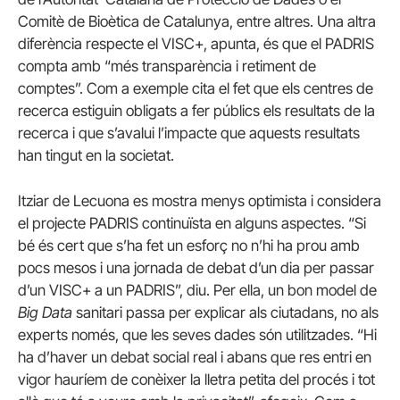
Comitè de Bioètica de Catalunya, entre altres. Una altra
diferència respecte el VISC+, apunta, és que el PADRIS
compta amb “més transparència i retiment de
comptes”. Com a exemple cita el fet que els centres de
recerca estiguin obligats a fer públics els resultats de la
recerca i que s’avalui l’impacte que aquests resultats
han tingut en la societat.
Itziar de Lecuona es mostra menys optimista i considera
el projecte PADRIS continuïsta en alguns aspectes. “Si
bé és cert que s’ha fet un esforç no n’hi ha prou amb
pocs mesos i una jornada de debat d’un dia per passar
d’un VISC+ a un PADRIS”, diu. Per ella, un bon model de
Big Data
sanitari passa per explicar als ciutadans, no als
experts només, que les seves dades són utilitzades. “Hi
ha d’haver un debat social real i abans que res entri en
vigor hauríem de conèixer la lletra petita del procés i tot