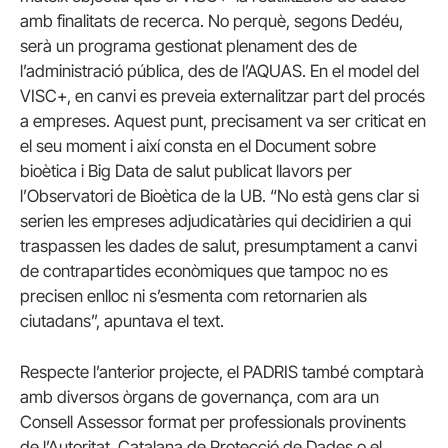
amb finalitats de recerca. No perquè, segons Dedéu,
serà un programa gestionat plenament des de
l’administració pública, des de l’AQUAS. En el model del
VISC+, en canvi es preveia externalitzar part del procés
a empreses. Aquest punt, precisament va ser criticat en
el seu moment i així consta en el Document sobre
bioètica i Big Data de salut publicat llavors per
l’Observatori de Bioètica de la UB. “No està gens clar si
serien les empreses adjudicatàries qui decidirien a qui
traspassen les dades de salut, presumptament a canvi
de contrapartides econòmiques que tampoc no es
precisen enlloc ni s’esmenta com retornarien als
ciutadans”, apuntava el text.
Respecte l’anterior projecte, el PADRIS també comptarà
amb diversos òrgans de governança, com ara un
Consell Assessor format per professionals provinents
de l’Autoritat Catalana de Protecció de Dades o el