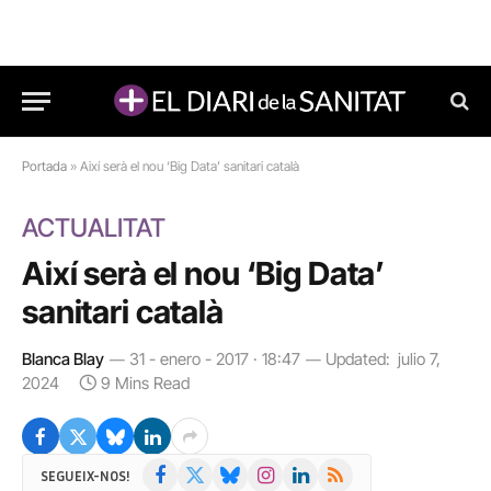
Portada
»
Així serà el nou ‘Big Data’ sanitari català
ACTUALITAT
Així serà el nou ‘Big Data’
sanitari català
Blanca Blay
31 - enero - 2017 · 18:47
Updated:
julio 7,
2024
9 Mins Read
Facebook
X
Bluesky
Instagram
LinkedIn
RSS
SEGUEIX-NOS!