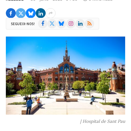
Facebook
X
Bluesky
Instagram
LinkedIn
RSS
SEGUEIX-NOS!
(Twitter)
| Hospital de Sant Pau