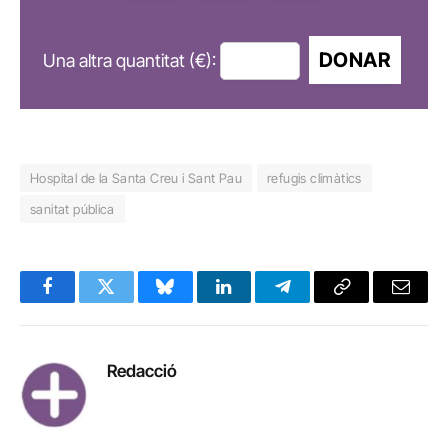
DONAR
Una altra quantitat (€):
Hospital de la Santa Creu i Sant Pau
refugis climàtics
sanitat pública
Facebook
Twitter
Bluesky
LinkedIn
Telegram
Copy
Email
Link
Redacció