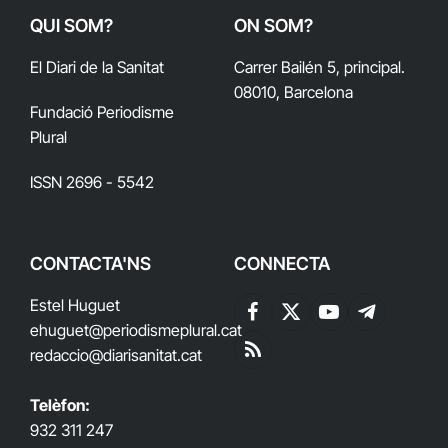
QUI SOM?
ON SOM?
El Diari de la Sanitat
Carrer Bailén 5, principal.
08010, Barcelona
Fundació Periodisme
Plural
ISSN 2696 - 5542
CONTACTA'NS
CONNECTA
Estel Huguet
Facebook
X
YouTube
Telegram
ehuguet
@periodismeplural.cat
(Twitter)
redaccio@diarisanitat.cat
RSS
Telèfon:
932 311 247