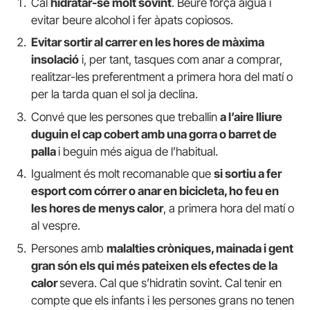
Cal
hidratar-se molt sovint
. Beure força aigua i
evitar beure alcohol i fer àpats copiosos.
Evitar sortir al carrer en les hores de màxima
insolació
i, per tant, tasques com anar a comprar,
realitzar-les preferentment a primera hora del matí o
per la tarda quan el sol ja declina.
Convé que les persones que treballin
a l’aire lliure
duguin el cap cobert amb una gorra o barret de
palla
i beguin més aigua de l’habitual.
Igualment és molt recomanable que
si sortiu a fer
esport com córrer o anar en bicicleta, ho feu en
les hores de menys calor
, a primera hora del matí o
al vespre.
Persones amb
malalties cròniques, mainada i gent
gran són els qui més pateixen els efectes de la
calor
severa. Cal que s’hidratin sovint. Cal tenir en
compte que els infants i les persones grans no tenen