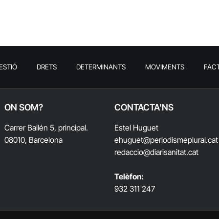
ESTIÓ
DRETS
DETERMINANTS
MOVIMENTS
FAC
ON SOM?
CONTACTA'NS
Carrer Bailén 5, principal.
Estel Huguet
08010, Barcelona
ehuguet
@periodismeplural.cat
redaccio@diarisanitat.cat
Telèfon:
932 311 247