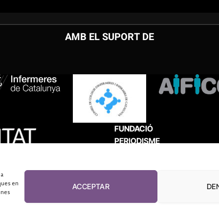
AMB EL SUPORT DE
FUNDACIÓ
PERIODISME
PLURAL
 a
ques en
ACCEPTAR
DE
unes