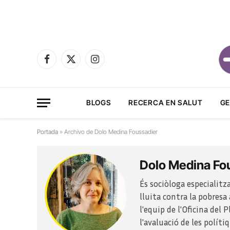
Facebook
X
Instagram
(Twitter)
BLOGS
RECERCA EN SALUT
GE
Portada
»
Archivo de Dolo Medina Foussadier
Dolo Medina Fo
És sociòloga especialitza
lluita contra la pobresa
l'equip de l'Oficina del
l'avaluació de les políti