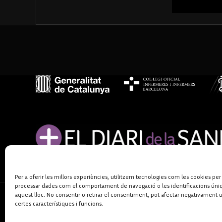
Per a oferir les millors experiències, utilitzem tecnologies com les cookies per
processar dades com el comportament de navegació o les identificacions úni
aquest lloc. No consentir o retirar el consentiment, pot afectar negativament 
certes característiques i funcions.