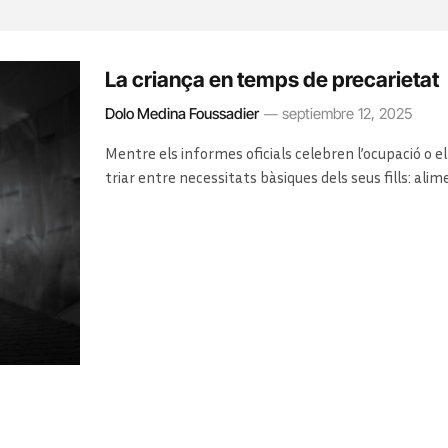
La criança en temps de precarietat
Dolo Medina Foussadier
septiembre 12, 2025
Mentre els informes oficials celebren l’ocupació o e
triar entre necessitats bàsiques dels seus fills: ali
el lloguer o la calefacció, atenció dental o suport ps
contemplen.