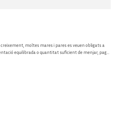
l creixement, moltes mares i pares es veuen obligats a
mentació equilibrada o quantitat suficient de menjar, pagar
icopedagògic. Les activitats de lleure sovint ni es