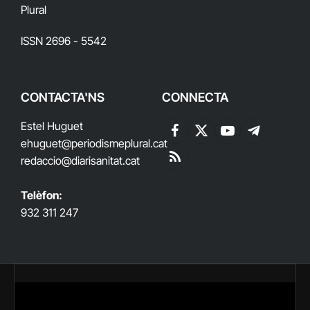
Plural
ISSN 2696 - 5542
CONTACTA'NS
CONNECTA
Estel Huguet
Facebook
X
YouTube
Telegram
ehuguet
@periodismeplural.cat
(Twitter)
redaccio@diarisanitat.cat
RSS
Telèfon:
932 311 247