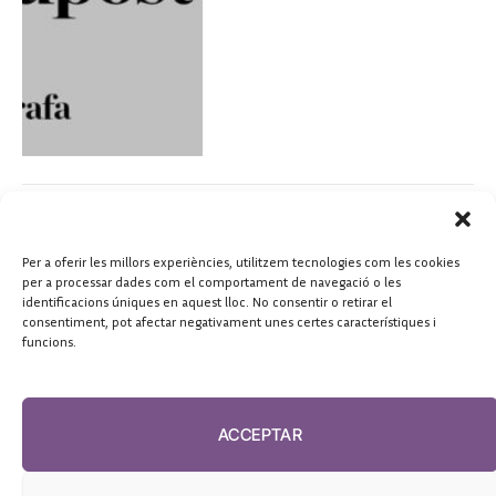
La salut mental, una prioritat a
Barcelona
Per a oferir les millors experiències, utilitzem tecnologies com les cookies
per a processar dades com el comportament de navegació o les
Gemma Tarafa
octubre 10,
identificacions úniques en aquest lloc. No consentir o retirar el
2022
consentiment, pot afectar negativament unes certes característiques i
funcions.
ACCEPTAR