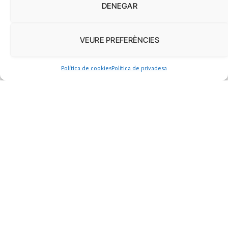
DENEGAR
VEURE PREFERÈNCIES
Política de cookies
Política de privadesa
Llistes d’espera: no ens
podem conformar
Gemma Tarafa
febrero 2, 2018
Amb voluntat política es pot
reforçar la provisió sanitària