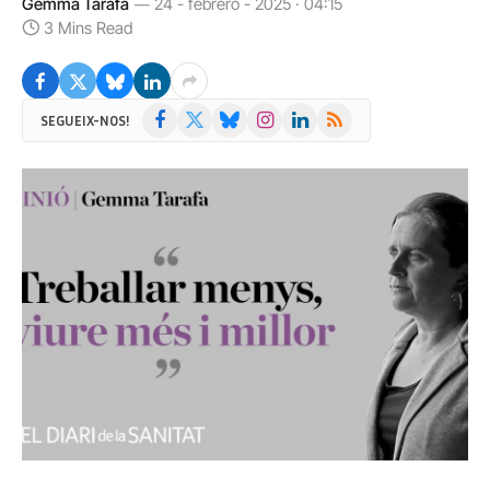
Gemma Tarafa
24 - febrero - 2025 · 04:15
3 Mins Read
Facebook
X
Bluesky
Instagram
LinkedIn
RSS
SEGUEIX-NOS!
(Twitter)