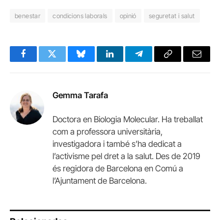
benestar
condicions laborals
opinió
seguretat i salut
Facebook
Twitter
Bluesky
LinkedIn
Telegram
Copy
Email
Link
Gemma Tarafa
Doctora en Biologia Molecular. Ha treballat
com a professora universitària,
investigadora i també s’ha dedicat a
l’activisme pel dret a la salut. Des de 2019
és regidora de Barcelona en Comú a
l’Ajuntament de Barcelona.