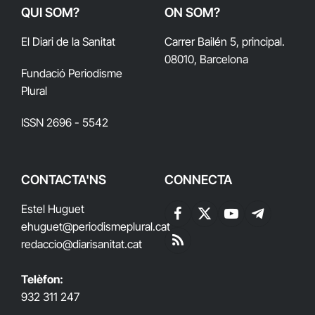
QUI SOM?
ON SOM?
El Diari de la Sanitat
Carrer Bailén 5, principal.
08010, Barcelona
Fundació Periodisme
Plural
ISSN 2696 - 5542
CONTACTA'NS
CONNECTA
Estel Huguet
Facebook
X
YouTube
Telegram
ehuguet
@periodismeplural.cat
(Twitter)
redaccio@diarisanitat.cat
RSS
Telèfon:
932 311 247