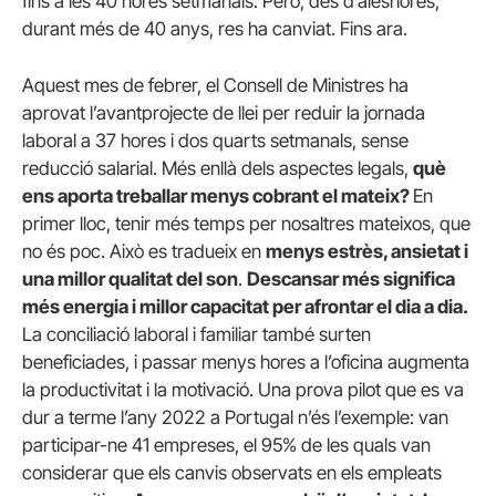
fins a les 40 hores setmanals. Però, des d’aleshores,
durant més de 40 anys, res ha canviat. Fins ara.
Aquest mes de febrer, el Consell de Ministres ha
aprovat l’avantprojecte de llei per reduir la jornada
laboral a 37 hores i dos quarts setmanals, sense
reducció salarial. Més enllà dels aspectes legals,
què
ens aporta treballar menys cobrant el mateix?
En
primer lloc, tenir més temps per nosaltres mateixos, que
no és poc. Això es tradueix en
menys estrès, ansietat i
una millor qualitat del son
.
Descansar més significa
més energia i millor capacitat per afrontar el dia a dia.
La conciliació laboral i familiar també surten
beneficiades, i passar menys hores a l’oficina augmenta
la productivitat i la motivació. Una prova pilot que es va
dur a terme l’any 2022 a Portugal n’és l’exemple: van
participar-ne 41 empreses, el 95% de les quals van
considerar que els canvis observats en els empleats