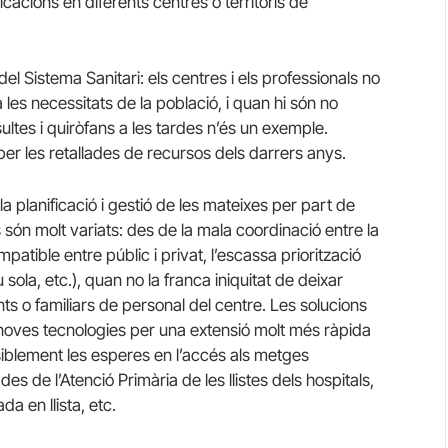
ndicacions en diferents centres o territoris de
del Sistema Sanitari: els centres i els professionals no
 les necessitats de la població, i quan hi són no
sultes i quiròfans a les tardes n’és un exemple.
er les retallades de recursos dels darrers anys.
a planificació i gestió de les mateixes per part de
s són molt variats: des de la mala coordinació entre la
ompatible entre públic i privat, l’escassa priorització
sola, etc.), quan no la franca iniquitat de deixar
nts o familiars de personal del centre. Les solucions
 noves tecnologies per una extensió molt més ràpida
siblement les esperes en l’accés als metges
 des de l’Atenció Primària de les llistes dels hospitals,
da en llista, etc.