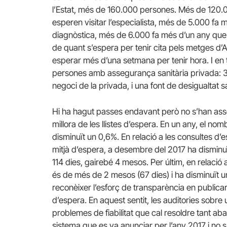
l’Estat, més de 160.000 persones. Més de 120.0
esperen visitar l’especialista, més de 5.000 f
diagnòstica, més de 6.000 fa més d’un any que
de quant s’espera per tenir cita pels metges d’
esperar més d’una setmana per tenir hora. I en
persones amb assegurança sanitària privada: 
negoci de la privada, i una font de desigualtat s
Hi ha hagut passes endavant però no s’han assoli
millora de les llistes d’espera. En un any, el n
disminuït un 0,6%. En relació a les consultes d’
mitjà d’espera, a desembre del 2017 ha disminu
114 dies, gairebé 4 mesos. Per últim, en relació
és de més de 2 mesos (67 dies) i ha disminuït u
reconèixer l’esforç de transparència en publica
d’espera. En aquest sentit, les auditories sobre
problemes de fiabilitat que cal resoldre tant aba
sistema que es va anunciar per l’any 2017 i no s’