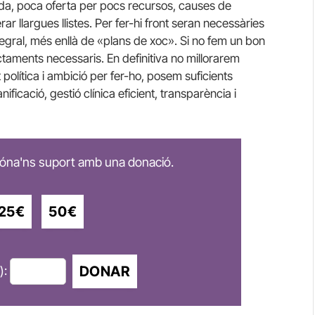
a, poca oferta per pocs recursos, causes de
rar llargues llistes. Per fer-hi front seran necessàries
tegral, més enllà de «plans de xoc». Si no fem un bon
ctaments necessaris. En definitiva no millorarem
t política i ambició per fer-ho, posem suficients
ificació, gestió clínica eficient, transparència i
 dóna'ns suport amb una donació.
25€
50€
DONAR
):