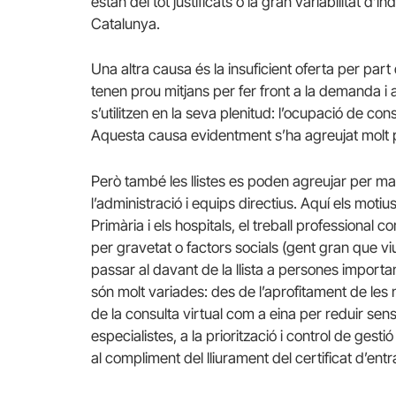
estan del tot justificats o la gran variabilitat d’i
Catalunya.
Una altra causa és la insuficient oferta per part 
tenen prou mitjans per fer front a la demanda i a
s’utilitzen en la seva plenitud: l’ocupació de con
Aquesta causa evidentment s’ha agreujat molt p
Però també les llistes es poden agreujar per mal
l’administració i equips directius. Aquí els motiu
Primària i els hospitals, el treball professional c
per gravetat o factors socials (gent gran que viu 
passar al davant de la llista a persones importa
són molt variades: des de l’aprofitament de les
de la consulta virtual com a eina per reduir sen
especialistes, a la priorització i control de gestió
al compliment del lliurament del certificat d’entra