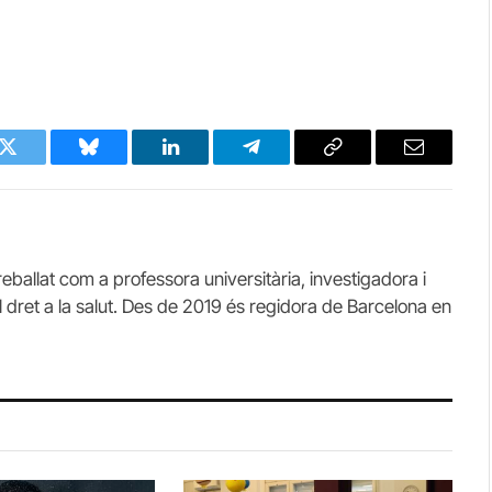
k
Twitter
Bluesky
LinkedIn
Telegram
Copy
Email
Link
eballat com a professora universitària, investigadora i
l dret a la salut. Des de 2019 és regidora de Barcelona en