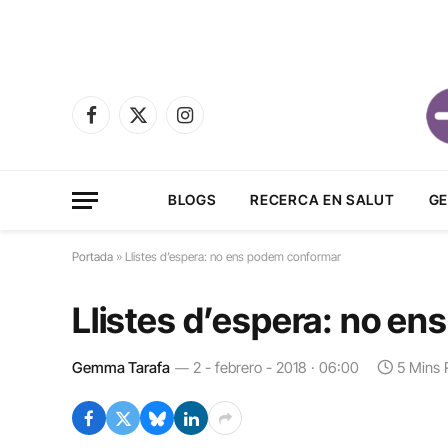
Facebook
X
Instagram
(Twitter)
BLOGS
RECERCA EN SALUT
GE
Portada
»
Llistes d’espera: no ens podem conformar
Llistes d’espera: no e
Gemma Tarafa
2 - febrero - 2018 · 06:00
5 Mins 