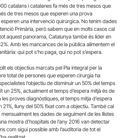
00 catalans i catalanes fa més de tres mesos que
a més de tres mesos que esperen una prova
 esperen una intervenció quirúrgica. No tenim dades
Atenció Primària, però sabem que en molts casos cal
 tot aquest panorama, Catalunya també és líder en
32%. Amb les mancances de la pública alimentem el
anitària: qui pot s’ho paga, qui no pot s’espera.
t els objectius marcats pel Pla integral per la
ombre total de persones que esperen cirurgia ha
especialistes l’objectiu de disminuir un 50% del temps
ït un 25%, actualment el temps d’espera mitjà és de
 a les proves diagnòstiques, el temps mitja d’espera
n 21%, lluny del 50% fixat com a objectiu. També cal
r mensualment les dades de seguiment de les llistes
 una mostra d’hospitals de l’any 2016 van detectar
ns com sigui possible amb l’auditoria de tot el
ha realitzat.