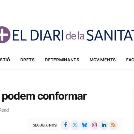
STIÓ
DRETS
DETERMINANTS
MOVIMENTS
FA
ns podem conformar
Read
Facebook
X
Bluesky
Instagram
LinkedIn
RSS
SEGUEIX-NOS!
(Twitter)