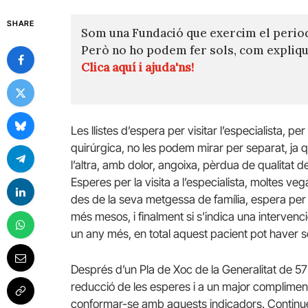
SHARE
Som una Fundació que exercim el perio
Però no ho podem fer sols, com expli
Clica aquí i ajuda'ns!
Les llistes d’espera per visitar l’especialista, p
quirúrgica, no les podem mirar per separat, ja qu
l’altra, amb dolor, angoixa, pèrdua de qualitat 
Esperes per la visita a l’especialista, moltes v
des de la seva metgessa de família, espera per
més mesos, i finalment si s’indica una interve
un any més, en total aquest pacient pot haver s
Després d’un Pla de Xoc de la Generalitat de 57
reducció de les esperes i a un major compliment
conformar-se amb aquests indicadors. Continuem