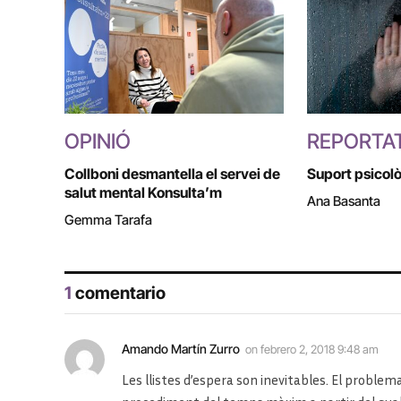
OPINIÓ
REPORTA
Collboni desmantella el servei de
Suport psicolò
salut mental Konsulta’m
Ana Basanta
Gemma Tarafa
1
comentario
Amando Martín Zurro
on
febrero 2, 2018 9:48 am
Les llistes d’espera son inevitables. El problema