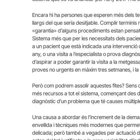
Encara hi ha persones que esperen més dels term
llargs del que seria desitjable. Complir terminis
«garantia» d’alguns procediments estan pensats p
Sistema més que per les necessitats dels pacien
a un pacient que està indicada una intervenció 
any, o una visita a l’especialista o prova dia
d’aspirar a poder garantir la visita a la metgess
proves no urgents en màxim tres setmanes, i la
Però com podrem assolir aquestes fites? Sens du
més recursos a tot el sistema, començant des de
diagnòstic d’un problema que té causes múltiples 
Una causa a abordar és l’increment de la dem
envellida i tècniques més modernes que permet
delicada; però també a vegades per actuació d