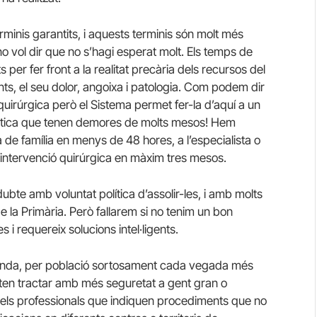
inis garantits, i aquests terminis són molt més
 no vol dir que no s’hagi esperat molt. Els temps de
er fer front a la realitat precària dels recursos del
ts, el seu dolor, angoixa i patologia. Com podem dir
quirúrgica però el Sistema permet fer-la d’aquí a un
gnòstica que tenen demores de molts mesos! Hem
a de família en menys de 48 hores, a l’especialista o
 intervenció quirúrgica en màxim tres mesos.
bte amb voluntat política d’assolir-les, i amb molts
 la Primària. Però fallarem si no tenim un bon
i requereix solucions intel·ligents.
anda, per població sortosament cada vegada més
en tractar amb més seguretat a gent gran o
els professionals que indiquen procediments que no