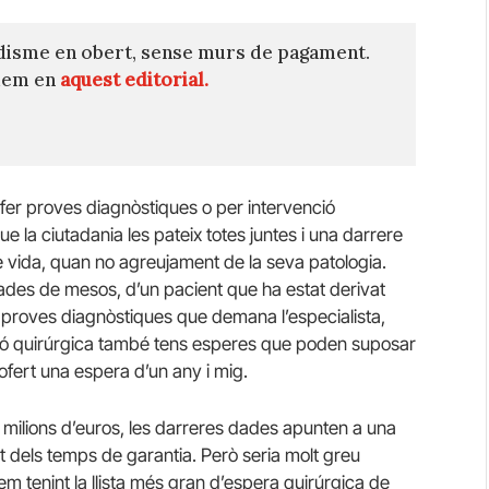
disme en obert, sense murs de pagament.
quem en
aquest editorial.
er fer proves diagnòstiques o per intervenció
e la ciutadania les pateix totes juntes i una darrere
de vida, quan no agreujament de la seva patologia.
egades de mesos, d’un pacient que ha estat derivat
 proves diagnòstiques que demana l’especialista,
nció quirúrgica també tens esperes que poden suposar
ofert una espera d’un any i mig.
 milions d’euros, les darreres dades apunten a una
 dels temps de garantia. Però seria molt greu
 tenint la llista més gran d’espera quirúrgica de