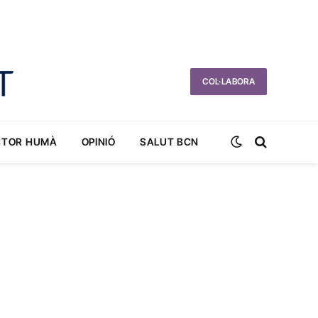
COL·LABORA
CTOR HUMÀ
OPINIÓ
SALUT BCN