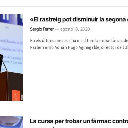
«El rastreig pot disminuir la segona 
Sergio Ferrer
agosto 18, 2020
En els últims mesos s’ha incidit en la importància d
Parlem amb Adrián Hugo Aginagalde, director de l’Ob
recursos amb què compten aquestes persones i la dif
La cursa per trobar un fàrmac contr