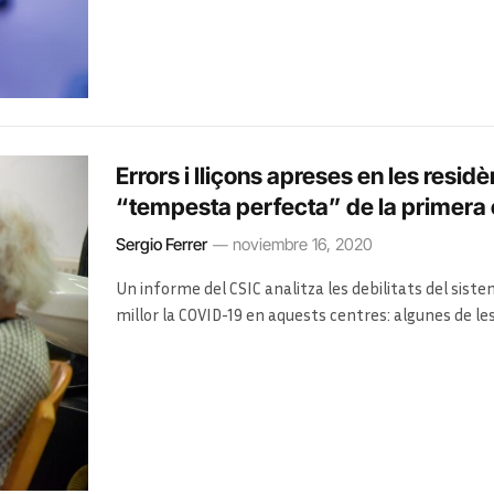
Errors i lliçons apreses en les resid
“tempesta perfecta” de la primera
Sergio Ferrer
noviembre 16, 2020
Un informe del CSIC analitza les debilitats del sis
millor la COVID-19 en aquests centres: algunes de le
amb Atenció Primària i contractar més personal