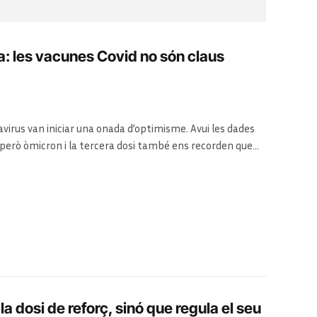
a: les vacunes Covid no són claus
virus van iniciar una onada d’optimisme. Avui les dades
però òmicron i la tercera dosi també ens recorden que
ovid. Fins i tot quan la pandèmia acabi, el coronavirus
dosi de reforç, sinó que regula el seu