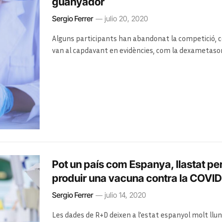
guanyador
Sergio Ferrer
julio 20, 2020
Alguns participants han abandonat la competició, com 
van al capdavant en evidències, com la dexametason
Repassem com va aquesta marató per aconseguir un
Pot un país com Espanya, llastat per
produir una vacuna contra la COVI
Sergio Ferrer
julio 14, 2020
Les dades de R+D deixen a l’estat espanyol molt llu