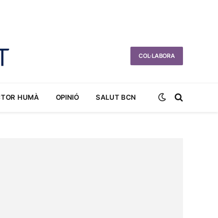
COL·LABORA
CTOR HUMÀ
OPINIÓ
SALUT BCN