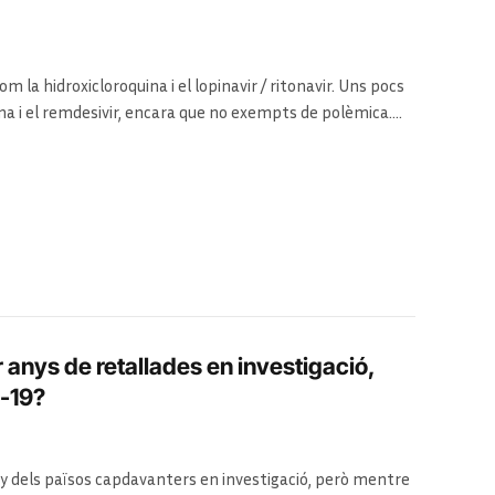
la hidroxicloroquina i el lopinavir / ritonavir. Uns pocs
a i el remdesivir, encara que no exempts de polèmica.
 tractament front als efectes de la SARS-CoV-2
 anys de retallades en investigació,
D-19?
ny dels països capdavanters en investigació, però mentre