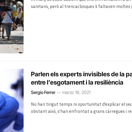
sanitaris, però al trencaclosques li faltaven molte
fem, qui és més vulnerable, qui ens contagia més i 
després de mesos de ciència en directe
Parlen els experts invisibles de la p
entre l’esgotament i la resiliència
Sergio Ferrer
marzo 19, 2021
No han tingut temps ni oportunitat d’explicar el se
obstant això, s’han enfrontat a grans càrregues i r
epidemiòlegs, una investigadora, dues rastrejadores
veuen la crisi sanitària des de dins i què esperen del 