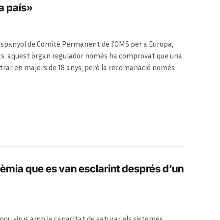
da país»
panyol de Comitè Permanent de l’OMS per a Europa,
nts: aquest òrgan regulador només ha comprovat que una
istrar en majors de 18 anys, però la recomanació només
cia SINC.
Llegeix-la en castellà
aquí
dèmia que es van esclarint després d’un
ou virus amb la capacitat de saturar els sistemes