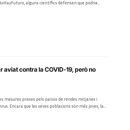
NoHayFuturo, alguns científics defensen que podria
 aviat contra la COVID-19, però no
les mesures preses pels països de rendes mitjanes i
virus. Encara que les seves poblacions són més joves, la
ut juguen en contra seu. Els investigadors auguren mesos