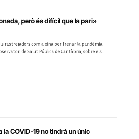
onada, però és difícil que la pari»
els rastrejadors com a eina per frenar la pandèmia.
servatori de Salut Pública de Cantàbria, sobre els
icultat de la seva feina
a la COVID-19 no tindrà un únic