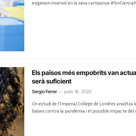
exigeixen inversió en la seva campanya #SinCiencia
passar el «miracle» d’una vacuna espanyola
Els països més empobrits van actuar
serà suficient
Sergio Ferrer
junio 18, 2020
Un estudi de l’Imperial College de Londres analitza 
baixes contra la pandèmia i el possible impacte del 
fragilitat de les seves economies i sistemes de sal
«tristos»