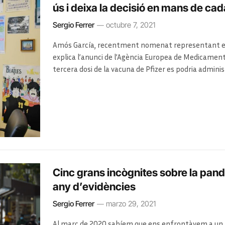
ús i deixa la decisió en mans de ca
Sergio Ferrer
octubre 7, 2021
Amós García, recentment nomenat representant es
explica l’anunci de l’Agència Europea de Medicame
tercera dosi de la vacuna de Pfizer es podria admin
correspon a les autoritats sanitàries
Aquesta entrevista s’ha publicat originalment a l’
Agèn
Cinc grans incògnites sobre la pan
any d’evidències
Sergio Ferrer
marzo 29, 2021
Al març de 2020 sabíem que ens enfrontàvem a un n