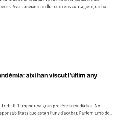
s peces. Avui coneixem millor com ens contagiem, on ho
com protegir-nos. Repassem la collita recol·lectada
andèmia: així han viscut l’últim any
u treball. Tampoc una gran presència mediàtica. No
esponsabilitats que estan lluny d’acabar. Parlem amb dos
 i un microbiòleg sobre els seus mesos més difícils, com
futur