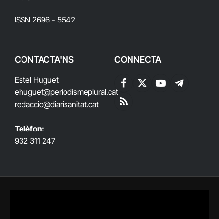
ISSN 2696 - 5542
CONTACTA'NS
CONNECTA
Estel Huguet
Facebook
X
YouTube
Telegram
ehuguet
@periodismeplural.cat
(Twitter)
redaccio@diarisanitat.cat
RSS
Telèfon:
932 311 247