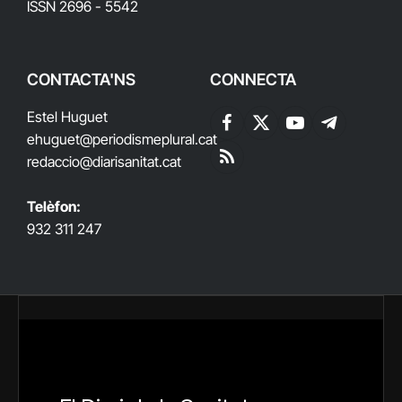
ISSN 2696 - 5542
CONTACTA'NS
CONNECTA
Estel Huguet
Facebook
X
YouTube
Telegram
ehuguet
@periodismeplural.cat
(Twitter)
redaccio@diarisanitat.cat
RSS
Telèfon:
932 311 247