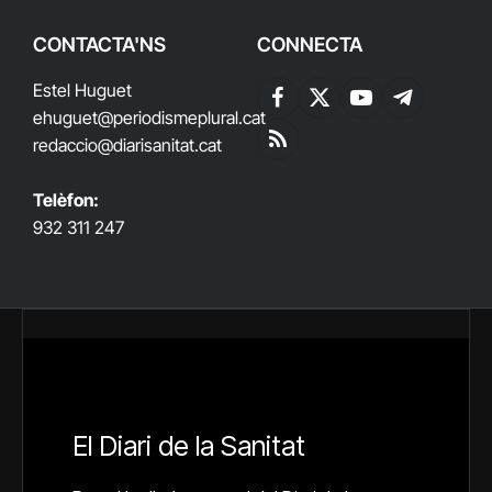
CONTACTA'NS
CONNECTA
Estel Huguet
Facebook
X
YouTube
Telegram
ehuguet
@periodismeplural.cat
(Twitter)
redaccio@diarisanitat.cat
RSS
Telèfon:
932 311 247