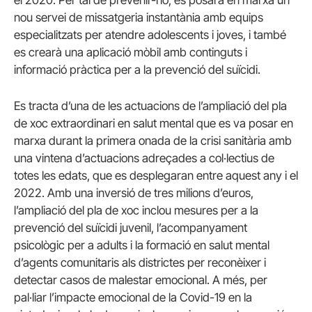
el 2020. Per tal de prevenir-ho, es posarà en marxa un
nou servei de missatgeria instantània amb equips
especialitzats per atendre adolescents i joves, i també
es crearà una aplicació mòbil amb continguts i
informació pràctica per a la prevenció del suïcidi.
Es tracta d’una de les actuacions de l’ampliació del pla
de xoc extraordinari en salut mental que es va posar en
marxa durant la primera onada de la crisi sanitària amb
una vintena d’actuacions adreçades a col·lectius de
totes les edats, que es desplegaran entre aquest any i el
2022. Amb una inversió de tres milions d’euros,
l’ampliació del pla de xoc inclou mesures per a la
prevenció del suïcidi juvenil, l’acompanyament
psicològic per a adults i la formació en salut mental
d’agents comunitaris als districtes per reconèixer i
detectar casos de malestar emocional. A més, per
pal·liar l’impacte emocional de la Covid-19 en la