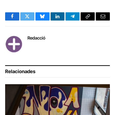
Facebook
Twitter
Bluesky
LinkedIn
Telegram
Copy
Email
Link
Redacció
Relacionades