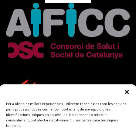
Per a oferir les millors experiències, utilitzem tecnologies com les cookies
per a processar dades com el comportament de navegació o les
identificacions úniques en aquest lloc. No consentir o retirar el
consentiment, pot afectar negativament unes certes característiques i
funcions.