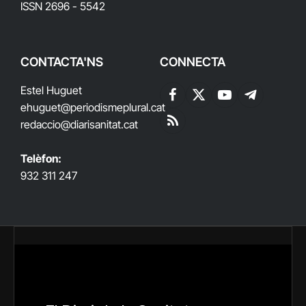
ISSN 2696 - 5542
CONTACTA'NS
CONNECTA
Estel Huguet
Facebook
X
YouTube
Telegram
ehuguet
@periodismeplural.cat
(Twitter)
redaccio@diarisanitat.cat
RSS
Telèfon:
932 311 247