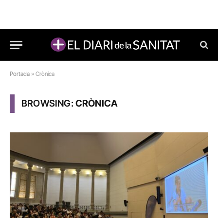
Portada
»
Crònica
BROWSING:
CRÒNICA