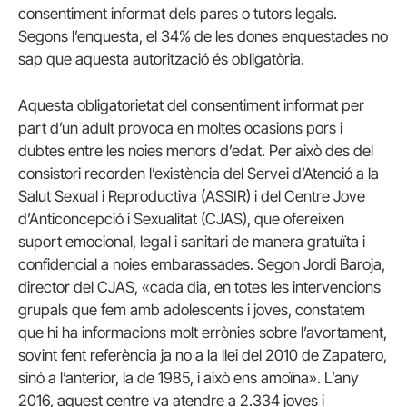
consentiment informat dels pares o tutors legals.
Segons l’enquesta, el 34% de les dones enquestades no
sap que aquesta autorització és obligatòria.
Aquesta obligatorietat del consentiment informat per
part d’un adult provoca en moltes ocasions pors i
dubtes entre les noies menors d’edat. Per això des del
consistori recorden l’existència del Servei d’Atenció a la
Salut Sexual i Reproductiva (ASSIR) i del Centre Jove
d’Anticoncepció i Sexualitat (CJAS), que ofereixen
suport emocional, legal i sanitari de manera gratuïta i
confidencial a noies embarassades. Segon Jordi Baroja,
director del CJAS, «cada dia, en totes les intervencions
grupals que fem amb adolescents i joves, constatem
que hi ha informacions molt errònies sobre l’avortament,
sovint fent referència ja no a la llei del 2010 de Zapatero,
sinó a l’anterior, la de 1985, i això ens amoïna». L’any
2016, aquest centre va atendre a 2.334 joves i