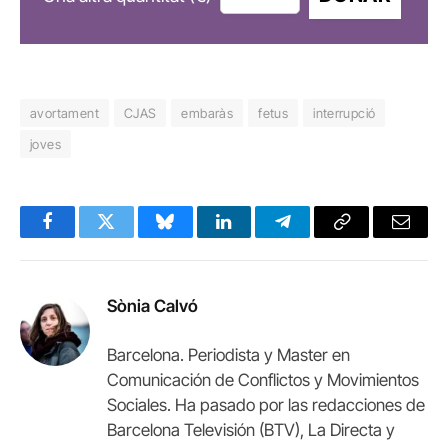
avortament
CJAS
embaràs
fetus
interrupció
joves
Facebook
Twitter
Bluesky
LinkedIn
Telegram
Copy
Email
Link
Sònia Calvó
Barcelona. Periodista y Master en
Comunicación de Conflictos y Movimientos
Sociales. Ha pasado por las redacciones de
Barcelona Televisión (BTV), La Directa y