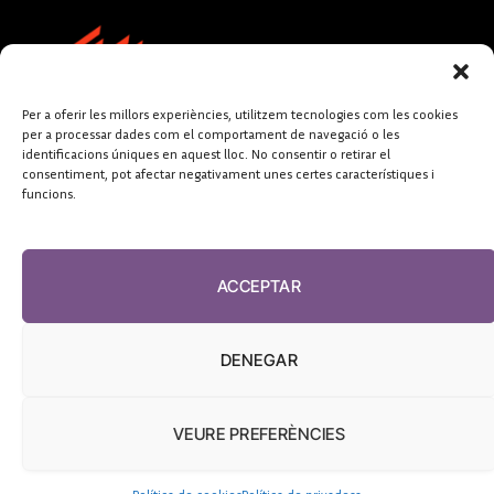
Per a oferir les millors experiències, utilitzem tecnologies com les cookies
per a processar dades com el comportament de navegació o les
identificacions úniques en aquest lloc. No consentir o retirar el
consentiment, pot afectar negativament unes certes característiques i
funcions.
FUNDACIÓ
PERIODISME
ACCEPTAR
PLURAL
DENEGAR
VEURE PREFERÈNCIES
El Diari de la Sanitat, 2026