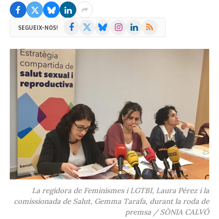
Facebook
X
Bluesky
Instagram
LinkedIn
RSS
SEGUEIX-NOS!
(Twitter)
La regidora de Feminismes i LGTBI, Laura Pérez i la
comissionada de Salut, Gemma Tarafa, durant la roda de
premsa / SÒNIA CALVÓ