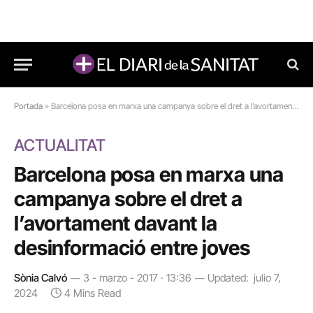
Portada
»
Barcelona posa en marxa una campanya sobre el dret a l’avortament davant la desinformació entre joves
ACTUALITAT
Barcelona posa en marxa una
campanya sobre el dret a
l’avortament davant la
desinformació entre joves
Sònia Calvó
3 - marzo - 2017 · 13:36
Updated:
julio 7,
2024
4 Mins Read