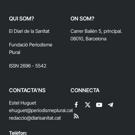
QUI SOM?
ON SOM?
El Diari de la Sanitat
Carrer Bailén 5, principal.
08010, Barcelona
Fundació Periodisme
Plural
ISSN 2696 - 5542
CONTACTA'NS
CONNECTA
Estel Huguet
Facebook
X
YouTube
Telegram
ehuguet
@periodismeplural.cat
(Twitter)
redaccio@diarisanitat.cat
RSS
Telèfon: