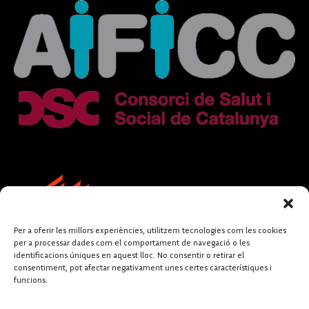
Per a oferir les millors experiències, utilitzem tecnologies com les cookies
per a processar dades com el comportament de navegació o les
identificacions úniques en aquest lloc. No consentir o retirar el
consentiment, pot afectar negativament unes certes característiques i
funcions.