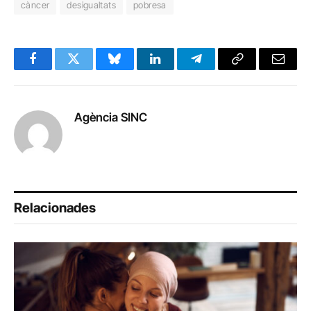
càncer
desigualtats
pobresa
Facebook
Twitter
Bluesky
LinkedIn
Telegram
Copy
Email
Link
Agència SINC
Relacionades