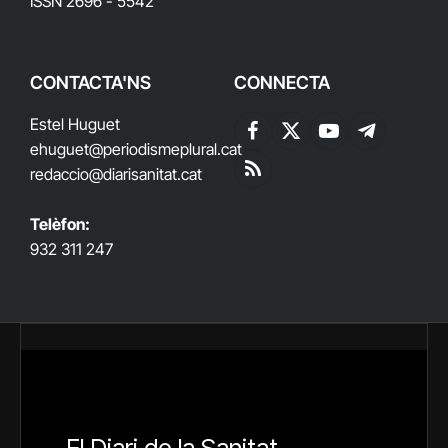
ISSN 2696 - 5542
CONTACTA'NS
CONNECTA
Estel Huguet
Facebook
X
YouTube
Telegram
ehuguet
@periodismeplural.cat
(Twitter)
redaccio@diarisanitat.cat
RSS
Telèfon:
932 311 247