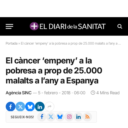
Portada
»
El càncer ‘empeny’ a la pobresa a prop de 25.000 malalts a l’any a Espanya
El càncer ‘empeny’ a la
pobresa a prop de 25.000
malalts a l’any a Espanya
Agència SINC
5 - febrero - 2018 · 06:00
4 Mins Read
Facebook
X
Bluesky
Instagram
LinkedIn
RSS
SEGUEIX-NOS!
(Twitter)