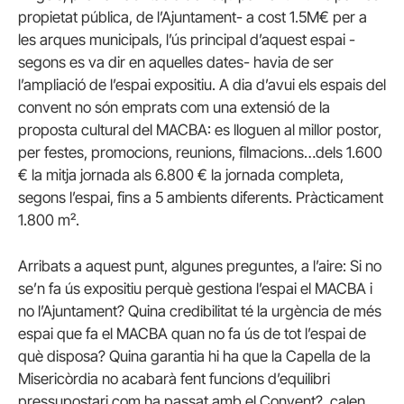
propietat pública, de l’Ajuntament- a cost 1.5M€ per a
les arques municipals, l’ús principal d’aquest espai -
segons es va dir en aquelles dates- havia de ser
l’ampliació de l’espai expositiu. A dia d’avui els espais del
convent no són emprats com una extensió de la
proposta cultural del MACBA: es lloguen al millor postor,
per festes, promocions, reunions, filmacions…dels 1.600
€ la mitja jornada als 6.800 € la jornada completa,
segons l’espai, fins a 5 ambients diferents. Pràcticament
1.800 m².
Arribats a aquest punt, algunes preguntes, a l’aire: Si no
se’n fa ús expositiu perquè gestiona l’espai el MACBA i
no l’Ajuntament? Quina credibilitat té la urgència de més
espai que fa el MACBA quan no fa ús de tot l’espai de
què disposa? Quina garantia hi ha que la Capella de la
Misericòrdia no acabarà fent funcions d’equilibri
pressupostari com ha passat amb el Convent?, calen