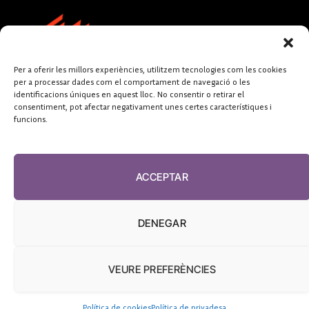
Per a oferir les millors experiències, utilitzem tecnologies com les cookies
per a processar dades com el comportament de navegació o les
identificacions úniques en aquest lloc. No consentir o retirar el
consentiment, pot afectar negativament unes certes característiques i
funcions.
FUNDACIÓ
PERIODISME
ACCEPTAR
PLURAL
DENEGAR
VEURE PREFERÈNCIES
El Diari de la Sanitat, 2026
Política de cookies
Política de privadesa