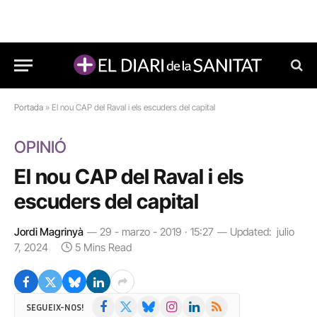
Portada
»
El nou CAP del Raval i els escuders del capital
OPINIÓ
El nou CAP del Raval i els
escuders del capital
Jordi Magrinyà
29 - marzo - 2019 · 15:27
Updated:
julio
7, 2024
5 Mins Read
Facebook
X
Bluesky
Instagram
LinkedIn
RSS
SEGUEIX-NOS!