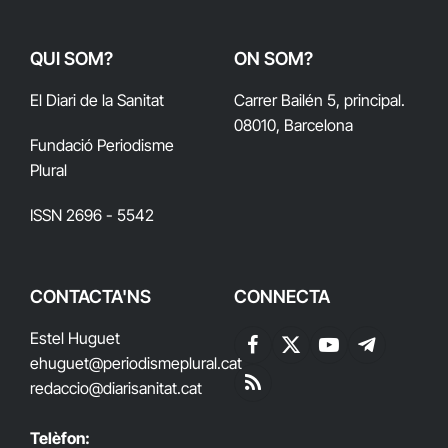
QUI SOM?
ON SOM?
El Diari de la Sanitat
Carrer Bailén 5, principal.
08010, Barcelona
Fundació Periodisme
Plural
ISSN 2696 - 5542
CONTACTA'NS
CONNECTA
Estel Huguet
Facebook
X
YouTube
Telegram
ehuguet
@periodismeplural.cat
(Twitter)
redaccio@diarisanitat.cat
RSS
Telèfon: