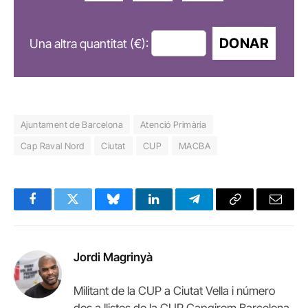
DONAR
Una altra quantitat (€):
Ajuntament de Barcelona
Atenció Primària
Cap Raval Nord
Ciutat
CUP
MACBA
Facebook
Twitter
Bluesky
LinkedIn
Telegram
Copy
Email
Link
Jordi Magrinyà
Militant de la CUP a Ciutat Vella i número
dos a llistes de la CUP Capgirem Barcelona