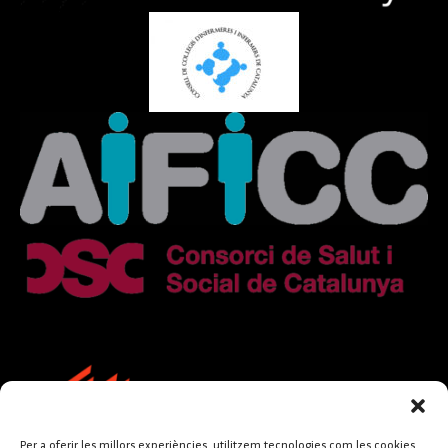
Per a oferir les millors experiències, utilitzem tecnologies com les cookies