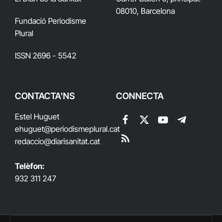
08010, Barcelona
Fundació Periodisme
Plural
ISSN 2696 - 5542
CONTACTA'NS
CONNECTA
Estel Huguet
Facebook
X
YouTube
Telegram
ehuguet
@periodismeplural.cat
(Twitter)
redaccio@diarisanitat.cat
RSS
Telèfon:
932 311 247