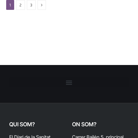
Next
1
2
3
QUI SOM?
ON SOM?
El Diari de la Sanitat
Carrer Bailén 5, principal.