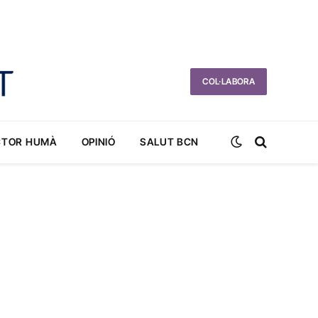
COL·LABORA
CTOR HUMÀ
OPINIÓ
SALUT BCN