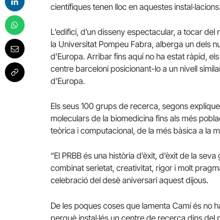
científiques tenen lloc en aquestes instal·lacions
L’edifici, d’un disseny espectacular, a tocar del 
la Universitat Pompeu Fabra, alberga un dels n
d’Europa. Arribar fins aquí no ha estat ràpid, e
centre barceloní posicionant-lo a un nivell simil
d’Europa.
Els seus 100 grups de recerca, segons explique
moleculars de la biomedicina fins als més poblac
teòrica i computacional, de la més bàsica a la mé
“El PRBB és una història d’èxit, d’èxit de la se
combinat serietat, creativitat, rigor i molt pragm
celebració del desè aniversari aquest dijous.
De les poques coses que lamenta Camí és no ha
perquè instal·lés un centre de recerca dins del 