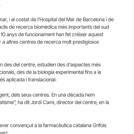
.
mar, i al costat de l’Hospital del Mar de Barcelona i de
uclis de recerca biomèdica més importants del sud
ls 10 anys de funcionament han fet créixer aquest
ar a altres centres de recerca molt prestigiosos
n des del centre, estudien des d’aspectes més
ionals, des de la biologia experimental fins a la
s aplicada i translacional.
va gent, dels seus centres. En una dècada hem
atisme”, ha dit Jordi Camí, director del centre, en la
ver convençut a la farmacèutica catalana Grífols
parc.