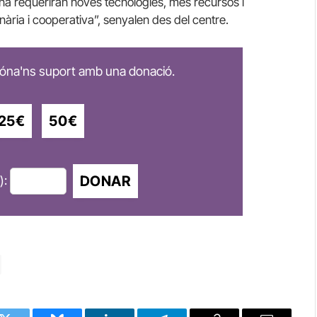
ina requeriran noves tecnologies, més recursos i
nària i cooperativa”, senyalen des del centre.
 dóna'ns suport amb una donació.
25€
50€
DONAR
):