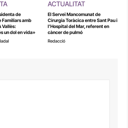
STA
ACTUALITAT
sidenta de
El Servei Mancomunat de
e Familiars amb
Cirurgia Toràcica entre Sant Pau i
 Vallès:
l’Hospital del Mar, referent en
s un dol en vida»
càncer de pulmó
Nadal
Redacció