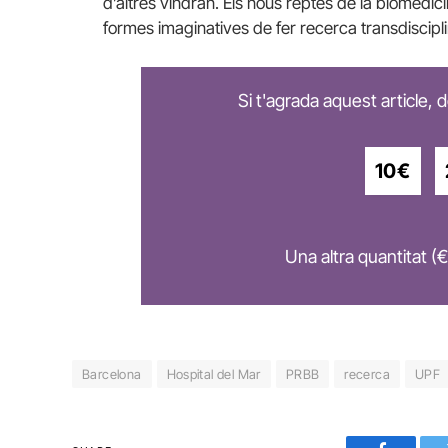
d’altres vindran. Els nous reptes de la biomedic
formes imaginatives de fer recerca transdiscipli
Si t'agrada aquest article,
10€
Una altra quantitat (€
Barcelona
Hospital del Mar
PRBB
recerca
UPF