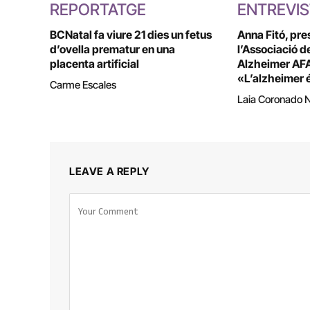
REPORTATGE
ENTREVI
BCNatal fa viure 21 dies un fetus
Anna Fitó, pre
d’ovella prematur en una
l’Associació d
placenta artificial
Alzheimer AFA
«L’alzheimer é
Carme Escales
Laia Coronado 
LEAVE A REPLY