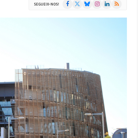
Facebook
X
Bluesky
Instagram
LinkedIn
RSS
SEGUEIX-NOS!
(Twitter)