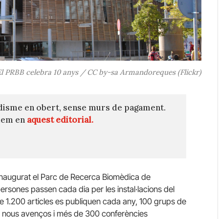
El PRBB celebra 10 anys / CC by-sa Armandoreques (Flickr)
disme en obert, sense murs de pagament.
quem en
aquest editorial.
 inaugurat el Parc de Recerca Biomèdica de
ersones passen cada dia per les instal·lacions del
e 1.200 articles es publiquen cada any, 100 grups de
e nous avenços i més de 300 conferències