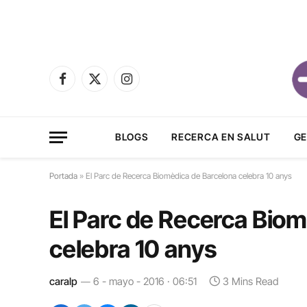
Facebook
X
Instagram
(Twitter)
BLOGS
RECERCA EN SALUT
GE
Portada
»
El Parc de Recerca Biomèdica de Barcelona celebra 10 anys
El Parc de Recerca Bio
celebra 10 anys
caralp
6 - mayo - 2016 · 06:51
3 Mins Read