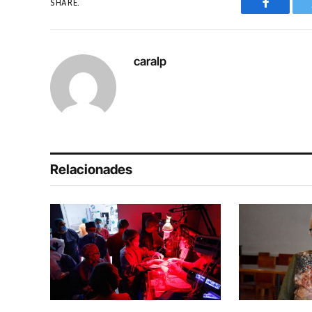
SHARE.
Faceboo
caralp
Relacionades