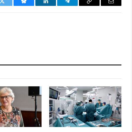
k
Twitter
Bluesky
LinkedIn
Telegram
Copy
Email
Link