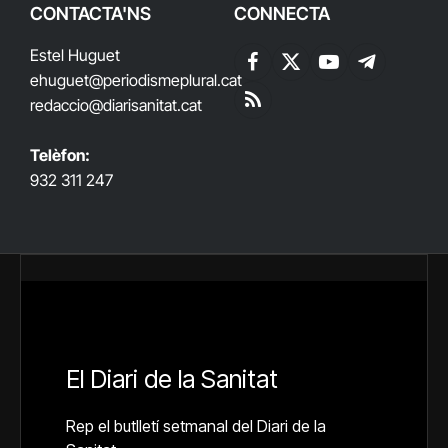
CONTACTA'NS
CONNECTA
Estel Huguet
Facebook
X
YouTube
Telegram
ehuguet
@periodismeplural.cat
(Twitter)
redaccio@diarisanitat.cat
RSS
Telèfon:
932 311 247