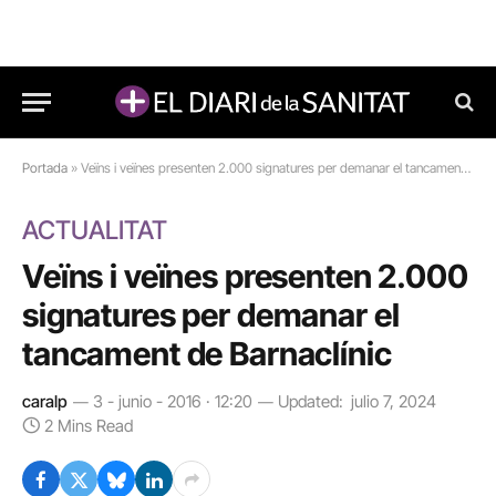
Portada
»
Veïns i veïnes presenten 2.000 signatures per demanar el tancament de Barnaclínic
ACTUALITAT
Veïns i veïnes presenten 2.000
signatures per demanar el
tancament de Barnaclínic
caralp
3 - junio - 2016 · 12:20
Updated:
julio 7, 2024
2 Mins Read