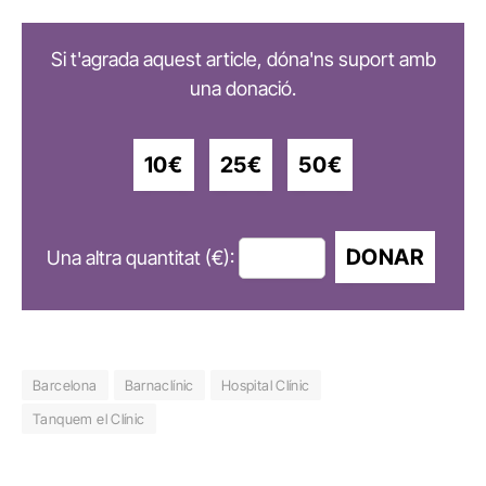
Si t'agrada aquest article, dóna'ns suport amb
una donació.
10€
25€
50€
DONAR
Una altra quantitat (€):
Barcelona
Barnaclínic
Hospital Clínic
Tanquem el Clínic