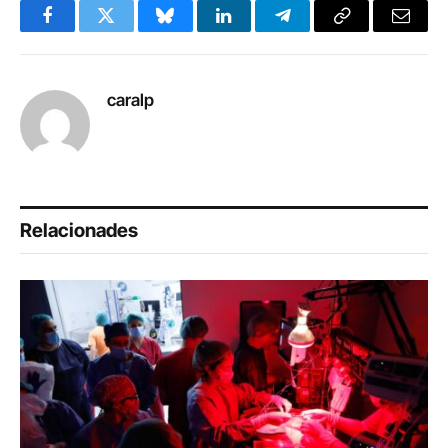
Facebook
Twitter
Bluesky
LinkedIn
Telegram
Copy
Email
Link
caralp
Relacionades