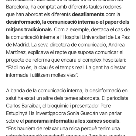
Barcelona, ha comptat amb diferents taules rodones
que han abordat els diferents
desafiaments
com la
desinformació, la comunicació interna o el paper dels
mitjans tradicionals
. Com a exemple, destaca el cas de
la comunicació interna a l’Hospital Universitari de La Paz
de Madrid. La seva directora de comunicació, Andrea
Martínez, explicava el repte que suposa comunicar el
projecte de reforma que encara el complex hospitalari:
“Fàcil no és, la clau és el temps real. La gent ha d’estar
informada i utilitzem moltes vies”.
A banda de la comunicació interna, la desinformació en
salut ha estat un altre dels temes abordats. El periodista
Carlos Baraibar, el bioquímic i presentador Pere
Estupinyà i la investigadora Sonia Guedán van parlar
sobre el
panorama informatiu a les xarxes socials
.
“Ens hauríem de relaxar una mica perquè tenim una
sobreinformació constant”, apuntava Baraibar, mentre