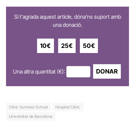
Si t'agrada aquest article, dóna'ns suport amb
una donació.
10€
25€
50€
DONAR
Una altra quantitat (€):
Clinic Summer School
Hospital Clínic
Universitat de Barcelona