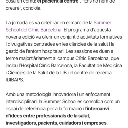
cosa en comú:
el pacient al centre
”. “Ens ho hem de
creure”, concloïa.
La jornada es va celebrar en el marc de la
Summer
School del Clínic Barcelona
. El programa d’aquesta
novena edició va oferir un conjunt d’activitats formatives
i divulgatives centrades en les ciències de la salut i la
gestió de l’entorn hospitalari. Les sessions es duen a
terme majortiàriament al campus Clínic Barcelona, que
inclou l’Hospital Clínic Barcelona, la Facultat de Medicina
i Ciències de la Salut de la UB i el centre de recerca
IDIBAPS.
Amb una metodologia innovadora i un enfocament
interdisciplinari, la Summer School es consolida com un
espai de referència per a la formació i l’
intercanvi
d’idees entre professionals de la salut,
investigadors, pacients, cuidadors i empreses
.