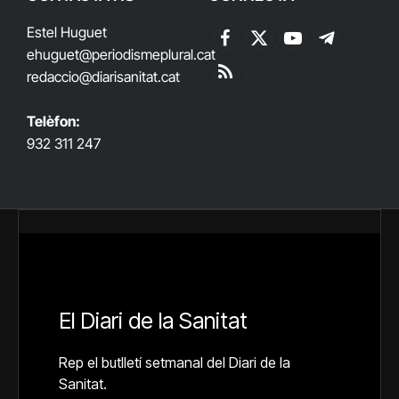
Estel Huguet
Facebook
X
YouTube
Telegram
ehuguet
@periodismeplural.cat
(Twitter)
redaccio@diarisanitat.cat
RSS
Telèfon:
932 311 247