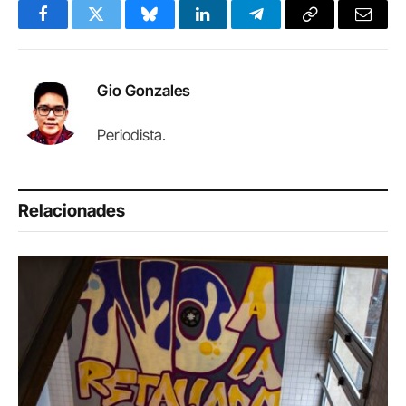
Facebook
Twitter
Bluesky
LinkedIn
Telegram
Copy
Email
Link
Gio Gonzales
Periodista.
Relacionades