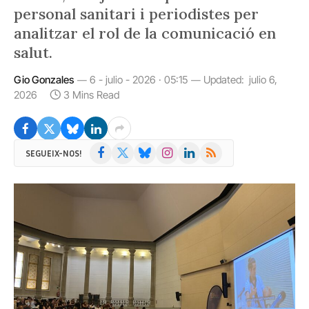
personal sanitari i periodistes per
analitzar el rol de la comunicació en
salut.
Gio Gonzales
6 - julio - 2026 · 05:15
Updated:
julio 6,
2026
3 Mins Read
Facebook
X
Bluesky
Instagram
LinkedIn
RSS
SEGUEIX-NOS!
(Twitter)