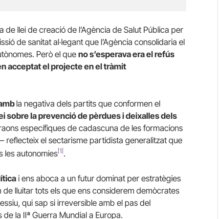
a de llei de creació de l’Agència de Salut Pública per
ssió de sanitat al·legant que l’Agència consolidaria el
utònomes. Però el que
no s’esperava era el refús
en acceptat el projecte en el tràmit
e amb
la negativa dels partits que conformen el
llei sobre la prevenció de pèrdues i deixalles dels
 raons específiques de cadascuna de les formacions
t– reflecteix el sectarisme partidista generalitzat que
[1]
es les autonomies
.
ítica
i ens aboca a un futur dominat per estratègies
em de lluitar tots els que ens considerem demòcrates
essiu, qui sap si irreversible amb el pas del
 de la IIª Guerra Mundial a Europa.