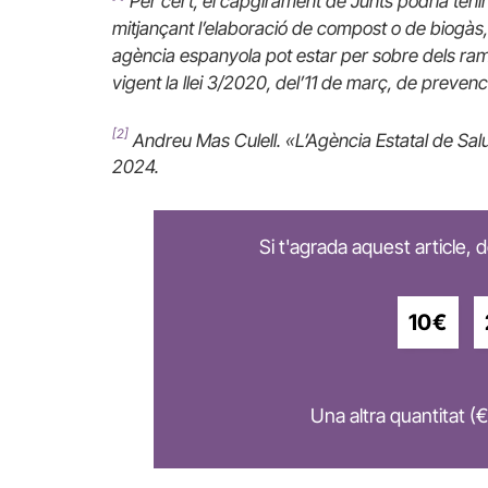
Per cert, el capgirament de Junts podria tenir
mitjançant l’elaboració de compost o de biogà
agència espanyola pot estar per sobre dels ram
vigent la llei 3/2020, del’11 de març, de preven
[2]
Andreu Mas Culell. «L’Agència Estatal de Salu
2024.
Si t'agrada aquest article,
10€
Una altra quantitat (€