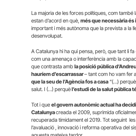
La majoria de les forces polítiques, com també la
estan d’acord en què,
més que necessària és 
important i més autònoma que la prevista a la lle
desenvolupat.
A Catalunya hi ha qui pensa, però, que tant li fa 
com una amenaça o interferència amb la capacita
que contrasta amb
la posició pública d’Andre
hauríem d’escarrassar
– tant com ho vam fer 
que la seu de l’Agència fos a casa
“(…) perquè 
salut. I (…) perquè
l’estudi de la salut pública 
Tot i que
el govern autonòmic actual ha decidi
Catalunya
creada el 2009, suprimida oficialment 
recuperada tímidament el 2019. Tot seguint les
l’avaluació , innovació i reforma operativa del 
aquesta mateixa tardor.