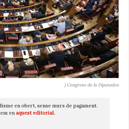
| Congreso de la Diputados
disme en obert, sense murs de pagament.
quem en
aquest editorial.