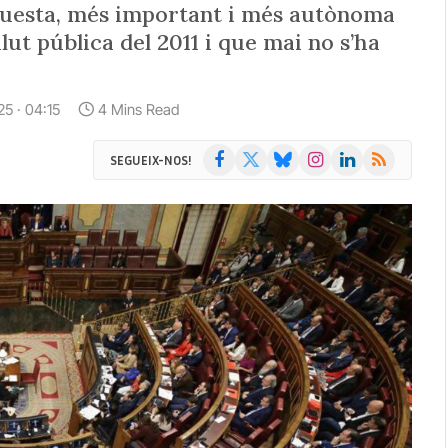
questa, més important i més autònoma
alut pública del 2011 i que mai no s’ha
25 · 04:15
4 Mins Read
Facebook
X
Bluesky
Instagram
LinkedIn
RSS
SEGUEIX-NOS!
(Twitter)