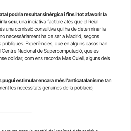
tal podria resultar sinèrgica i fins i tot afavorir la
r la seu
, una iniciativa factible atès que el Reial
s una comissió consultiva qui ha de determinar la
e no necessàriament ha de ser a Madrid, segons
ats públiques. Experiències, que en alguns casos han
 el Centre Nacional de Supercomputació, que és
se oblidar, com ens recorda Mas Culell, alguns dels
ts pugui estimular encara més l’anticatalanisme
tan
ent les necessitats genuïnes de la població,