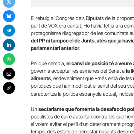
El rebuig al Congrés dels Diputats de la propost
part de VOX era cantat. Ho havia fet ja a la comi
protagonisme disgregador de les comunitats a
del PP ni tampoc el de Junts, atès que ja havi
parlamentari anterior
.
Pel que sembla,
el canvi de posició té a veur
govern a acceptar les esmenes del Senat a
la 
aliments
, esdeveniment que –més enllà de les
polítiques que han modificat el sentit del seu vo
caracteritza la política espanyola actual, inclos
Un
sectarisme que fomenta la desafecció pol
populistes de caire autoritari contra les que h
si volem evitar el perill d’un deteriorament progr
temps, dels estats de benestar nascuts després