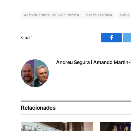
Agència Estatal de Salut Pública
gestió sanitària
opinió
SHARE.
Faceboo
Andreu Segura i Amando Martin-
Relacionades