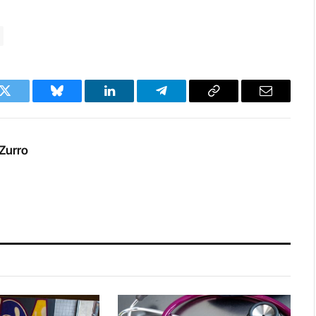
k
Twitter
Bluesky
LinkedIn
Telegram
Copy
Email
Link
Zurro