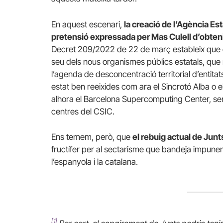
En aquest escenari,
la creació de l’Agència Esta
pretensió expressada per Mas Culell d’obteni
Decret 209/2022 de 22 de març estableix que é
seu dels nous organismes públics estatals, qu
l’agenda de desconcentració territorial d’entit
estat ben reeixides com ara el Sincrotó Alba o
alhora el Barcelona Supercomputing Center, sen
centres del CSIC.
Ens temem, però, que
el rebuig actual de Jun
fructífer per al sectarisme que bandeja impunem
l’espanyola i la catalana.
[1]