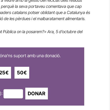
 a veure amb la gestió del reciclat dels residus
s, perquè la seva portaveu comentava que cap
aders catalans potser oblidant que a Catalunya és
ció de les pèrdues i el malbaratament alimentaris.
t Pública on la posarem?» Ara, 5 d’octubre del
 dóna'ns suport amb una donació.
25€
50€
DONAR
):