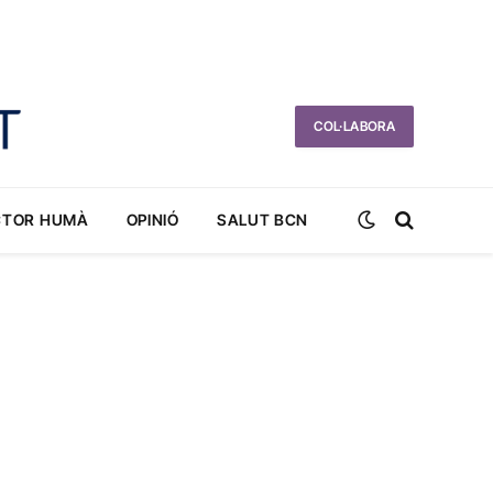
COL·LABORA
CTOR HUMÀ
OPINIÓ
SALUT BCN