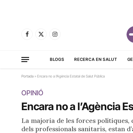
Facebook
X
Instagram
(Twitter)
BLOGS
RECERCA EN SALUT
GE
Portada
»
Encara no a l’Agència Estatal de Salut Pública
OPINIÓ
Encara no a l’Agència Es
La majoria de les forces polítiques,
dels professionals sanitaris, estan 