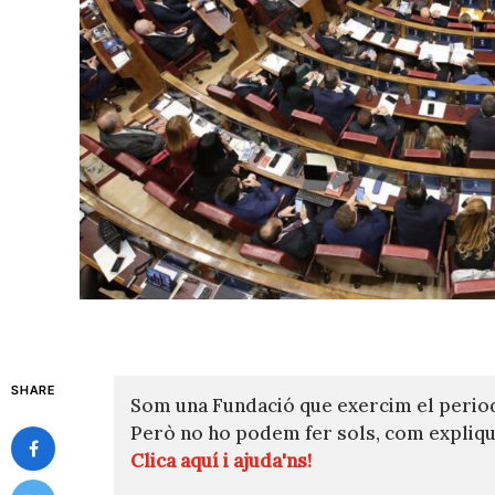
SHARE
Som una Fundació que exercim el perio
Però no ho podem fer sols, com expli
Clica aquí i ajuda'ns!