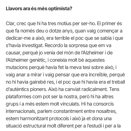
Llavors ara és més optimista?
Clar, crec que hi ha tres motius per ser-ho. El primer és
que fa només deu o dotze anys, quan vaig començar a
dedicar-me a això, era terrible el poc que se sabia i que
s’havia investigat. Recordo la sorpresa que em va
causar, perquè jo venia del món de l’Alzheimer i de
l’Alzheimer genètic, i coneixia molt bé aquestes
mutacions perquè havia fet la meva tesi sobre això, i
vaig anar a mirar i vaig pensar que era increïble, perquè
no hi havia gairebé res, i el poc que hi havia era el treball
d’autèntics pioners. Això ha canviat radicalment. Tens
plataformes com pot ser la nostra, però hi ha altres
grups i a més estem molt vinculats. Hi ha consorcis
internacionals, parlem constantment entre nosaltres,
estem harmonitzant protocols i això ja et dona una
situació estructural molt diferent per a l’estudi i per a la