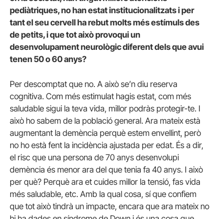
pediàtriques, no han estat institucionalitzats i per
tant el seu cervell ha rebut molts més estímuls des
de petits, i que tot això provoqui un
desenvolupament neurològic diferent dels que avui
tenen 50 o 60 anys?
Per descomptat que no. A això se’n diu reserva
cognitiva. Com més estimulat hagis estat, com més
saludable sigui la teva vida, millor podràs protegir-te. I
això ho sabem de la població general. Ara mateix està
augmentant la demència perquè estem envellint, però
no ho està fent la incidència ajustada per edat. És a dir,
el risc que una persona de 70 anys desenvolupi
demència és menor ara del que tenia fa 40 anys. I això
per què? Perquè ara et cuides millor la tensió, fas vida
més saludable, etc. Amb la qual cosa, sí que confiem
que tot això tindrà un impacte, encara que ara mateix no
hi ha dades en síndrome de Down i és una cosa que