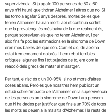
supervivència. Si jo agafo 100 persones de 50 a 60
anys n’hi haurà que tindran Alzheimer i altres que no. Si
les torno a agafar 5 anys després, moltes de les que
tenien Alzheimer hauran mort i així et continua sortint
que la prevalença és més baixa de la que realment és,
perquè sobreviuen els que no tenen Alzheimer, i per
això fins fa poc les estimacions en la síndrome de Down
eren més baixes del que són. Com et dic, dir això ha
estat tremendament dolorós, i hem rebut terribles
crítiques, algunes fins i tot pujades de to, era com la
reacció dels grecs de matar al missatger.
Per tant, el risc és d’un 90-95%, si no et mors d’altres
coses abans. Però és que nosaltres hem publicat un
estudi sobre l’impacte de l’Alzheimer en la supervivència
de les persones amb síndrome de Down i ara pensem
que hi ha dades per justificar que fins a un 70% de totes
les morts es deuen a la malaltia d’Alzheimer. I la resta de