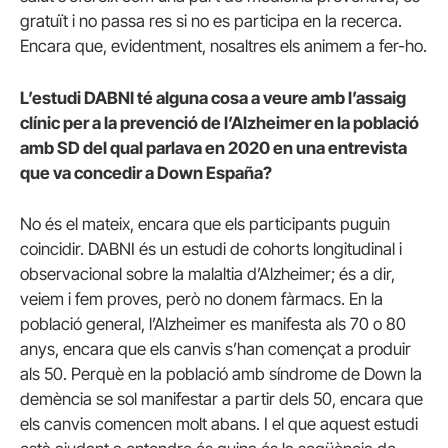
gratuït i no passa res si no es participa en la recerca.
Encara que, evidentment, nosaltres els animem a fer-ho.
L’estudi DABNI té alguna cosa a veure amb l’assaig
clínic per a la prevenció de l’Alzheimer en la població
amb SD del qual parlava en 2020 en una entrevista
que va concedir a Down España?
No és el mateix, encara que els participants puguin
coincidir. DABNI és un estudi de cohorts longitudinal i
observacional sobre la malaltia d’Alzheimer; és a dir,
veiem i fem proves, però no donem fàrmacs. En la
població general, l’Alzheimer es manifesta als 70 o 80
anys, encara que els canvis s’han començat a produir
als 50. Perquè en la població amb síndrome de Down la
demència se sol manifestar a partir dels 50, encara que
els canvis comencen molt abans. I el que aquest estudi