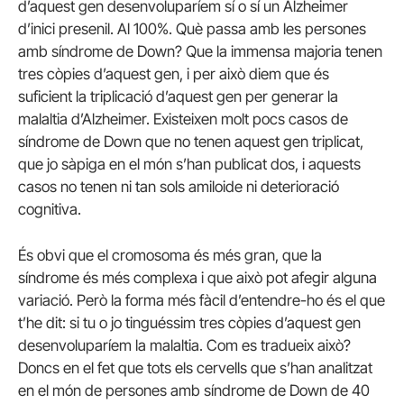
d’aquest gen desenvoluparíem sí o sí un Alzheimer
d’inici presenil. Al 100%. Què passa amb les persones
amb síndrome de Down? Que la immensa majoria tenen
tres còpies d’aquest gen, i per això diem que és
suficient la triplicació d’aquest gen per generar la
malaltia d’Alzheimer. Existeixen molt pocs casos de
síndrome de Down que no tenen aquest gen triplicat,
que jo sàpiga en el món s’han publicat dos, i aquests
casos no tenen ni tan sols amiloide ni deterioració
cognitiva.
És obvi que el cromosoma és més gran, que la
síndrome és més complexa i que això pot afegir alguna
variació. Però la forma més fàcil d’entendre-ho és el que
t’he dit: si tu o jo tinguéssim tres còpies d’aquest gen
desenvoluparíem la malaltia. Com es tradueix això?
Doncs en el fet que tots els cervells que s’han analitzat
en el món de persones amb síndrome de Down de 40