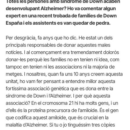
Totes les persones amb síndrome de Down acaben
desenvolupant Alzheimer? Ho va comentar algun
expert en una recent trobada de famílies de Down
España i els assistents es van quedar de pedra.
Per desgràcia, fa anys que ho dic. He estat un dels
principals responsables de donar aquestes males
notícies. I al començament era tremendament dolorós
donar-les perquè les famílies no en tenien ni idea, com
tampoc en tenien ni les associacions ni la majoria de
metges. I nosaltres, quan fa uns 10 anys creem aquesta
unitat, ho vam fer pensant a entendre millor aquesta
fortíssima associació genètica que es dona entre la
síndrome de Down i l’Alzheimer. I per què aquesta
associació? En el cromosoma 21 hi ha molts gens, i un
d’ells és la proteïna precursora de l’amiloide. És el gen
que codifica aquest amiloide, que és crucial en la
malaltia d’Alzheimer. Si tu o jo tinguéssim tres còpies