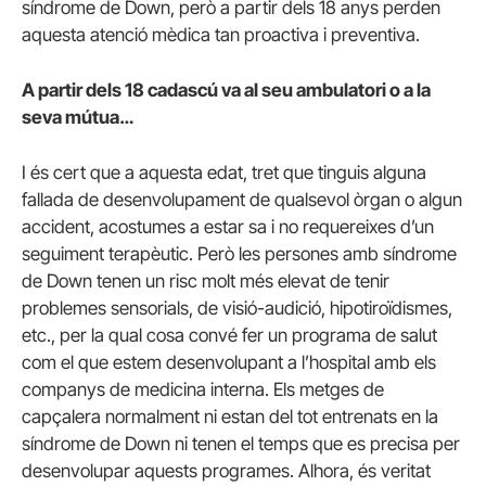
síndrome de Down, però a partir dels 18 anys perden
aquesta atenció mèdica tan proactiva i preventiva.
A partir dels 18 cadascú va al seu ambulatori o a la
seva mútua…
I és cert que a aquesta edat, tret que tinguis alguna
fallada de desenvolupament de qualsevol òrgan o algun
accident, acostumes a estar sa i no requereixes d’un
seguiment terapèutic. Però les persones amb síndrome
de Down tenen un risc molt més elevat de tenir
problemes sensorials, de visió-audició, hipotiroïdismes,
etc., per la qual cosa convé fer un programa de salut
com el que estem desenvolupant a l’hospital amb els
companys de medicina interna. Els metges de
capçalera normalment ni estan del tot entrenats en la
síndrome de Down ni tenen el temps que es precisa per
desenvolupar aquests programes. Alhora, és veritat