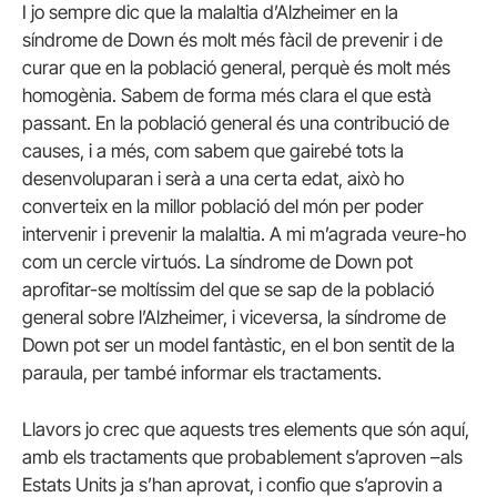
I jo sempre dic que la malaltia d’Alzheimer en la
síndrome de Down és molt més fàcil de prevenir i de
curar que en la població general, perquè és molt més
homogènia. Sabem de forma més clara el que està
passant. En la població general és una contribució de
causes, i a més, com sabem que gairebé tots la
desenvoluparan i serà a una certa edat, això ho
converteix en la millor població del món per poder
intervenir i prevenir la malaltia. A mi m’agrada veure-ho
com un cercle virtuós. La síndrome de Down pot
aprofitar-se moltíssim del que se sap de la població
general sobre l’Alzheimer, i viceversa, la síndrome de
Down pot ser un model fantàstic, en el bon sentit de la
paraula, per també informar els tractaments.
Llavors jo crec que aquests tres elements que són aquí,
amb els tractaments que probablement s’aproven –als
Estats Units ja s’han aprovat, i confio que s’aprovin a