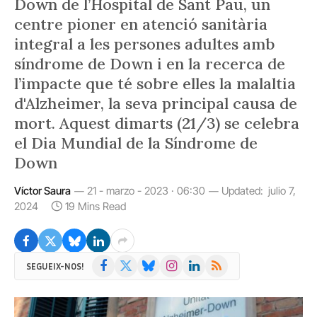
Down de l’Hospital de Sant Pau, un
centre pioner en atenció sanitària
integral a les persones adultes amb
síndrome de Down i en la recerca de
l’impacte que té sobre elles la malaltia
d'Alzheimer, la seva principal causa de
mort. Aquest dimarts (21/3) se celebra
el Dia Mundial de la Síndrome de
Down
Víctor Saura
21 - marzo - 2023 · 06:30
Updated:
julio 7,
2024
19 Mins Read
Facebook
X
Bluesky
Instagram
LinkedIn
RSS
SEGUEIX-NOS!
(Twitter)