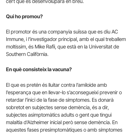
cert que es desenvoluparà en breu.
Qui ho promou?
El promotor és una companyia suïssa que es diu AC
Immune, i l’investigador principal, amb el qual treballem
moltíssim, és Mike Rafii, que està en la Universitat de
Southern Califòrnia.
En què consisteix la vacuna?
El que es pretén és lluitar contra l’amiloide amb
l’esperança que en llevar-lo s’aconsegueixi prevenir o
retardar l’inici de la fase de símptomes. Es donarà
sobretot en subjectes sense demència, és a dir,
subjectes asimptomàtics adults o gent que tingui
malaltia d’Alzheimer inicial però sense demència. En
aquestes fases presimptomàtiques o amb símptomes