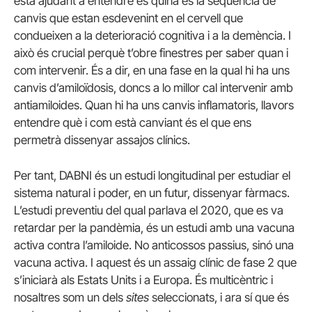
està ajudant a entendre és quina és la seqüència de
canvis que estan esdevenint en el cervell que
condueixen a la deterioració cognitiva i a la demència. I
això és crucial perquè t’obre finestres per saber quan i
com intervenir. És a dir, en una fase en la qual hi ha uns
canvis d’amiloïdosis, doncs a lo millor cal intervenir amb
antiamiloides. Quan hi ha uns canvis inflamatoris, llavors
entendre què i com està canviant és el que ens
permetrà dissenyar assajos clínics.
Per tant, DABNI és un estudi longitudinal per estudiar el
sistema natural i poder, en un futur, dissenyar fàrmacs.
L’estudi preventiu del qual parlava el 2020, que es va
retardar per la pandèmia, és un estudi amb una vacuna
activa contra l’amiloide. No anticossos passius, sinó una
vacuna activa. I aquest és un assaig clínic de fase 2 que
s’iniciarà als Estats Units i a Europa. És multicèntric i
nosaltres som un dels
sites
seleccionats, i ara sí que és