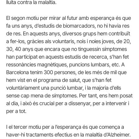
lluita contra la malaltia.
El segon motiu per mirar al futur amb esperança és que
fa uns anys, d’estudis de biomarcadors, no hi havia res
de res. En aquests anys, diversos grups hem contribuït
a fer-los, gràcies als voluntaris, nois i noies joves, de 20,
30, 40 anys que encara que no tinguessin símptomes
han participat en aquests estudis de recerca, s’han fet
ressonàncies magnètiques, puncions lumbars, etc. A
Barcelona tenim 300 persones, de les més de mil que
hem vist en el programa de salut, que s’han fet
voluntàriament una punció lumbar, i la majoria d’ells
sense cap mena de símptomes. Per tant, ens hem posat
al dia, i això és crucial per a dissenyar, per a intervenir i
per a tot.
I el tercer motiu per a l’esperança és que comença a
haver-hi tractaments efectius en la malaltia d’Alzheimer.