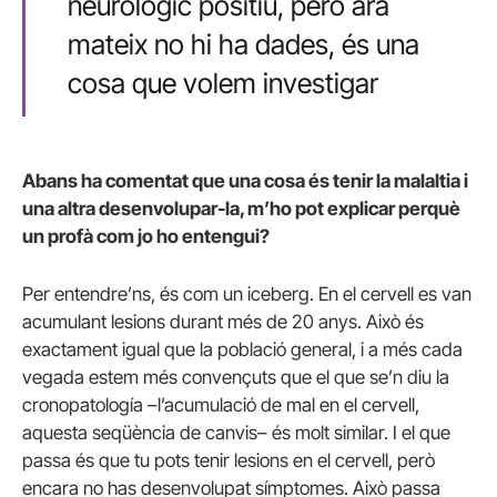
neurològic positiu, però ara
mateix no hi ha dades, és una
cosa que volem investigar
Abans ha comentat que una cosa és tenir la malaltia i
una altra desenvolupar-la, m’ho pot explicar perquè
un profà com jo ho entengui?
Per entendre’ns, és com un iceberg. En el cervell es van
acumulant lesions durant més de 20 anys. Això és
exactament igual que la població general, i a més cada
vegada estem més convençuts que el que se’n diu la
cronopatología –l’acumulació de mal en el cervell,
aquesta seqüència de canvis– és molt similar. I el que
passa és que tu pots tenir lesions en el cervell, però
encara no has desenvolupat símptomes. Això passa