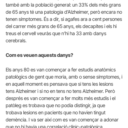
també amb la població general: un 33% dels més grans
de 65 anys té una patologia d’Alzheimer, però encara no
tenen símptomes. És a dir, si agafes ara a cent persones
del carrer més grans de 65 anys, els decapites i els hi
treus el cervell veuràs que n’hi ha 33 amb danys
cerebrals.
Com es veuen aquests danys?
Els anys 80 es van començar a fer estudis anatòmics
patològics de gent que moria, amb o sense símptomes, i
en aquell moment es pensava que si tens les lesions
tens Alzheimer i si no en tens no tens Alzheimer. Però
després es van començar a fer molts més estudis i el
patòleg es trobava que no podia distingir, ja que
trobava lesions en pacients que no havien tingut
demència. I va ser així com es van començar a adonar
que no hi havia una correlació clínic-patològica