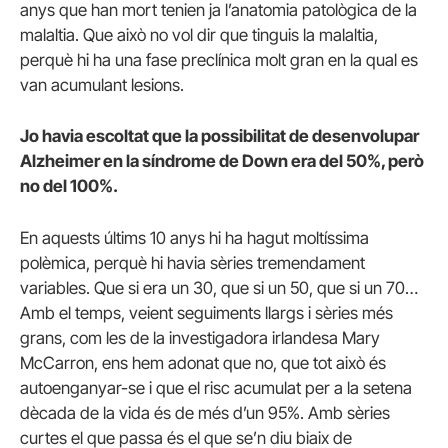
anys que han mort tenien ja l’anatomia patològica de la
malaltia. Que això no vol dir que tinguis la malaltia,
perquè hi ha una fase preclínica molt gran en la qual es
van acumulant lesions.
Jo havia escoltat que la possibilitat de desenvolupar
Alzheimer en la síndrome de Down era del 50%, però
no del 100%.
En aquests últims 10 anys hi ha hagut moltíssima
polèmica, perquè hi havia sèries tremendament
variables. Que si era un 30, que si un 50, que si un 70…
Amb el temps, veient seguiments llargs i sèries més
grans, com les de la investigadora irlandesa Mary
McCarron, ens hem adonat que no, que tot això és
autoenganyar-se i que el risc acumulat per a la setena
dècada de la vida és de més d’un 95%. Amb sèries
curtes el que passa és el que se’n diu biaix de