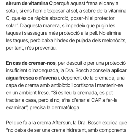
sèrum de vitamina C
perquè aquest frena el dany a
sota i, si ens hem d’exposar al sol, a sobre de la vitamina
C, que és de ràpida absorció, posar-hi el protector
solar”. D’aquesta manera, s’impedeix que pugin les
taques i s’assegura més protecció a la pell. No elimina
les taques, però baixa l’índex de pujada dels melonòcits,
per tant, n’és preventiu.
En cas de cremar-nos
, per descuit o per una protecció
insuficient o inadequada, la Dra. Bosch aconsella
aplicar
aigua fresca o d’avena
i, depenent de la cremada, una
capa de crema amb antibiòtic i cortisona i mantenir-se
en un ambient fresc. “Si és lleu la cremada, es pot
tractar a casa, però si no, s’ha d’anar al CAP a fer-la
examinar”, precisa la dermatòloga.
Pel que fa a la crema Aftersun, la Dra. Bosch explica que
“no deixa de ser una crema hidratant, amb components