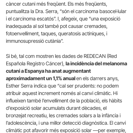
càncer cutani més freqüent. Els més freqüents,
puntualitza la Dra. Serra, “són el carcinoma basocel·lular
i el carcinoma escatós”. I, afegeix, que “una exposició
inadequada al sol també pot causar cremades,
fotoenvelliment, taques, queratosis actíniques, i
immunosupressió cutània”.
Si bé, tal com mostren les dades de REDECAN (Red
Española Registro Cáncer),
la incidència del melanoma
cutani a Espanya ha anat augmentant
aproximadament un 1,1% anual
en els darrers anys,
Esther Serra indica que “cal ser prudents: no podem
atribuir aquest increment només al canvi climàtic. Hi
influeixen també l’envelliment de la població, els hàbits
d’exposició solar acumulats durant dècades, el
bronzejat recreatiu, les cremades solars a la infància i
l’adolescència, i una millor detecció diagnòstica. El canvi
climàtic pot afavorir més exposició solar —per exemple,