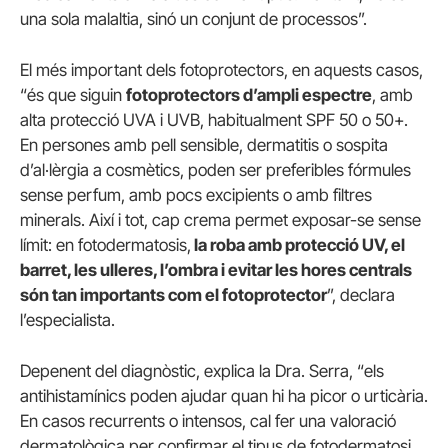
una sola malaltia, sinó un conjunt de processos”.
El més important dels fotoprotectors, en aquests casos,
“és que siguin
fotoprotectors d’ampli espectre
, amb
alta protecció UVA i UVB, habitualment SPF 50 o 50+.
En persones amb pell sensible, dermatitis o sospita
d’al·lèrgia a cosmètics, poden ser preferibles fórmules
sense perfum, amb pocs excipients o amb filtres
minerals. Així i tot, cap crema permet exposar-se sense
límit: en fotodermatosis,
la roba amb protecció UV, el
barret, les ulleres, l’ombra i evitar les hores centrals
són tan importants com el fotoprotector
”, declara
l’especialista.
Depenent del diagnòstic, explica la Dra. Serra, “els
antihistamínics poden ajudar quan hi ha picor o urticària.
En casos recurrents o intensos, cal fer una valoració
dermatològica per confirmar el tipus de fotodermatosi,