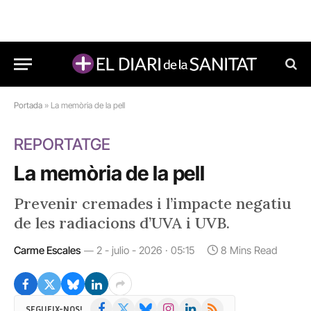
Portada
»
La memòria de la pell
REPORTATGE
La memòria de la pell
Prevenir cremades i l’impacte negatiu
de les radiacions d’UVA i UVB.
Carme Escales
2 - julio - 2026 · 05:15
8 Mins Read
Facebook
X
Bluesky
Instagram
LinkedIn
RSS
SEGUEIX-NOS!