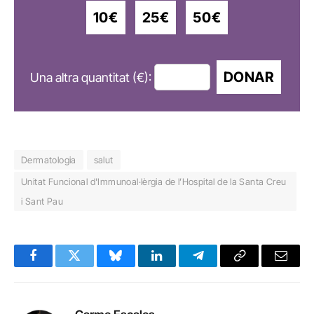
10€
25€
50€
DONAR
Una altra quantitat (€):
Dermatologia
salut
Unitat Funcional d'Immunoal·lèrgia de l’Hospital de la Santa Creu
i Sant Pau
Facebook
Twitter
Bluesky
LinkedIn
Telegram
Copy
Email
Link