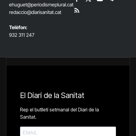
Facebook
X
YouTube
Telegram
ehuguet
@periodismeplural.cat
(Twitter)
redaccio@diarisanitat.cat
RSS
Telèfon:
932 311 247