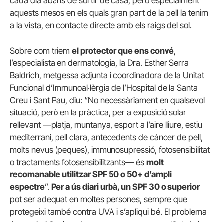
cada dia abans de sortir de casa, però especialment
aquests mesos en els quals gran part de la pell la tenim
a la vista, en contacte directe amb els raigs del sol.
Sobre com triem
el protector que ens convé
,
l’especialista en dermatologia, la Dra. Esther Serra
Baldrich, metgessa adjunta i coordinadora de la Unitat
Funcional d’Immunoal·lèrgia de l’Hospital de la Santa
Creu i Sant Pau, diu: “No necessàriament en qualsevol
situació, però en la pràctica, per a exposició solar
rellevant —platja, muntanya, esport a l’aire lliure, estiu
mediterrani, pell clara, antecedents de càncer de pell,
molts nevus (peques), immunosupressió, fotosensibilitat
o tractaments fotosensibilitzants— és
molt
recomanable utilitzar SPF 50 o 50+ d’ampli
espectre
”.
Per a ús diari urbà, un SPF 30 o superior
pot ser adequat en moltes persones, sempre que
protegeixi també contra UVA i s’apliqui bé. El problema