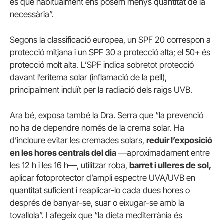
és que habitualment ens posem menys quantitat de la
necessària”.
Segons la classificació europea, un SPF 20 correspon a
protecció mitjana i un SPF 30 a protecció alta; el 50+ és
protecció molt alta. L’SPF indica sobretot protecció
davant l’eritema solar (inflamació de la pell),
principalment induït per la radiació dels raigs UVB.
Ara bé, exposa també la Dra. Serra que “la prevenció
no ha de dependre només de la crema solar. Ha
d’incloure evitar les cremades solars,
reduir l’exposició
en les hores centrals del dia
—aproximadament entre
les 12 h i les 16 h—, utilitzar roba,
barret i ulleres de sol,
aplicar fotoprotector d’ampli espectre UVA/UVB en
quantitat suficient i reaplicar-lo cada dues hores o
després de banyar-se, suar o eixugar-se amb la
tovallola”. I afegeix que “la dieta mediterrània és