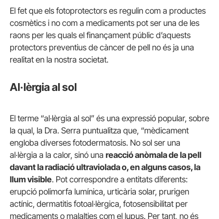
El fet que els fotoprotectors es regulin com a productes
cosmètics i no com a medicaments pot ser una de les
raons per les quals el finançament públic d’aquests
protectors preventius de càncer de pell no és ja una
realitat en la nostra societat.
Al·lèrgia al sol
El terme “al·lèrgia al sol” és una expressió popular, sobre
la qual, la Dra. Serra puntualitza que, “mèdicament
engloba diverses fotodermatosis. No sol ser una
al·lèrgia a la calor, sinó una
reacció anòmala de la pell
davant la radiació ultraviolada o, en alguns casos, la
llum visible
. Pot correspondre a entitats diferents:
erupció polimorfa lumínica, urticària solar, prurigen
actínic, dermatitis fotoal·lèrgica, fotosensibilitat per
medicaments o malalties com el lupus. Per tant, no és