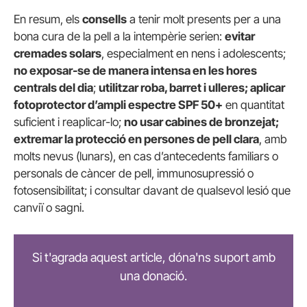
En resum, els
consells
a tenir molt presents per a una
bona cura de la pell a la intempèrie serien:
evitar
cremades solars
, especialment en nens i adolescents;
no exposar-se de manera intensa en les hores
centrals del dia
;
utilitzar roba, barret i ulleres; aplicar
fotoprotector d’ampli espectre SPF 50+
en quantitat
suficient i reaplicar-lo;
no usar cabines de bronzejat;
extremar la protecció en persones de pell clara
, amb
molts nevus (lunars), en cas d’antecedents familiars o
personals de càncer de pell, immunosupressió o
fotosensibilitat; i consultar davant de qualsevol lesió que
canviï o sagni.
Si t'agrada aquest article, dóna'ns suport amb
una donació.