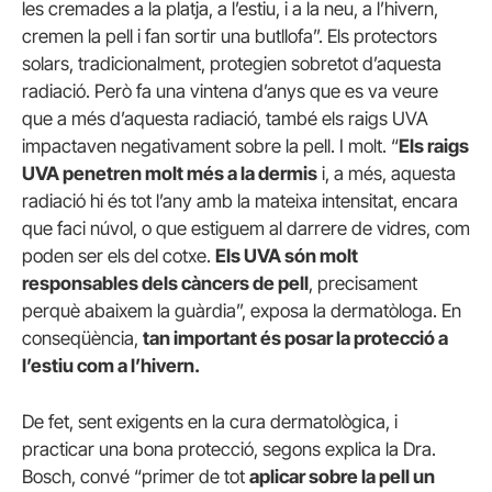
les cremades a la platja, a l’estiu, i a la neu, a l’hivern,
cremen la pell i fan sortir una butllofa”. Els protectors
solars, tradicionalment, protegien sobretot d’aquesta
radiació. Però fa una vintena d’anys que es va veure
que a més d’aquesta radiació, també els raigs UVA
impactaven negativament sobre la pell. I molt. “
Els raigs
UVA penetren molt més a la dermis
i, a més, aquesta
radiació hi és tot l’any amb la mateixa intensitat, encara
que faci núvol, o que estiguem al darrere de vidres, com
poden ser els del cotxe.
Els UVA són molt
responsables dels càncers de pell
, precisament
perquè abaixem la guàrdia”, exposa la dermatòloga. En
conseqüència,
tan important és posar la protecció a
l’estiu com a l’hivern.
De fet, sent exigents en la cura dermatològica, i
practicar una bona protecció, segons explica la Dra.
Bosch, convé “primer de tot
aplicar sobre la pell un