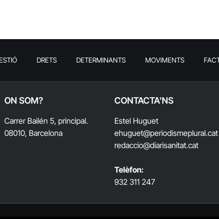
ESTIÓ
DRETS
DETERMINANTS
MOVIMENTS
FAC
ON SOM?
CONTACTA'NS
Carrer Bailén 5, principal.
Estel Huguet
08010, Barcelona
ehuguet
@periodismeplural.cat
redaccio@diarisanitat.cat
Telèfon:
932 311 247