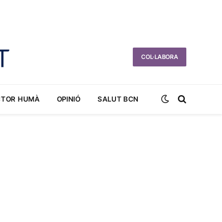
COL·LABORA
CTOR HUMÀ
OPINIÓ
SALUT BCN