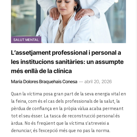
SALUT MENTAL
L’assetjament professional i personal a
les institucions sanitàries: un assumpte
més enllà de la clínica
María Dolores Braquehais Conesa
abril 20, 2026
Quan la víctima posa gran part de la seva energia vital en
la feina, com és el cas dels professionals de la salut, la
pèrdua de confiança en la pròpia vàlua acaba permeant
tot el seu ésser. La tasca de reconstrucció personal és
àrdua. No és freqüent que la víctima s’atreveixi a
denunciar; és l’excepció més que no pas la norma.