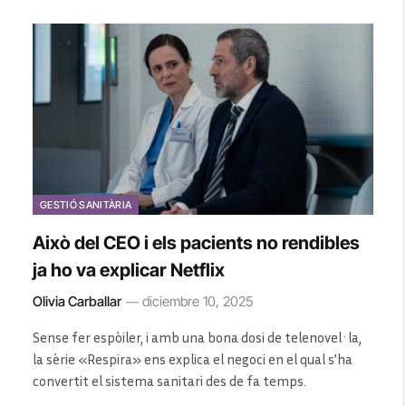
GESTIÓ SANITÀRIA
Això del CEO i els pacients no rendibles
ja ho va explicar Netflix
Olivia Carballar
diciembre 10, 2025
Sense fer espòiler, i amb una bona dosi de telenovel·la,
la sèrie «Respira» ens explica el negoci en el qual s’ha
convertit el sistema sanitari des de fa temps.