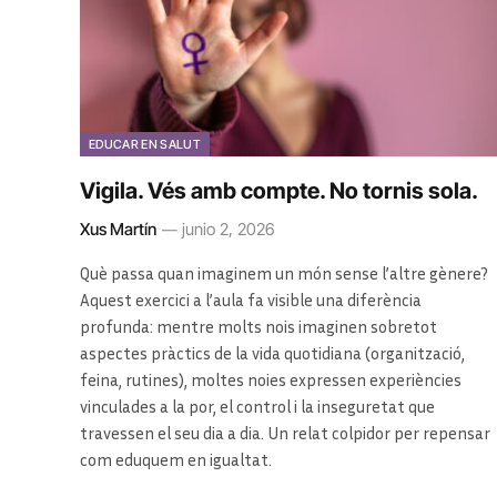
EDUCAR EN SALUT
Vigila. Vés amb compte. No tornis sola.
Xus Martín
junio 2, 2026
Què passa quan imaginem un món sense l’altre gènere?
Aquest exercici a l’aula fa visible una diferència
profunda: mentre molts nois imaginen sobretot
aspectes pràctics de la vida quotidiana (organització,
feina, rutines), moltes noies expressen experiències
vinculades a la por, el control i la inseguretat que
travessen el seu dia a dia. Un relat colpidor per repensar
com eduquem en igualtat.