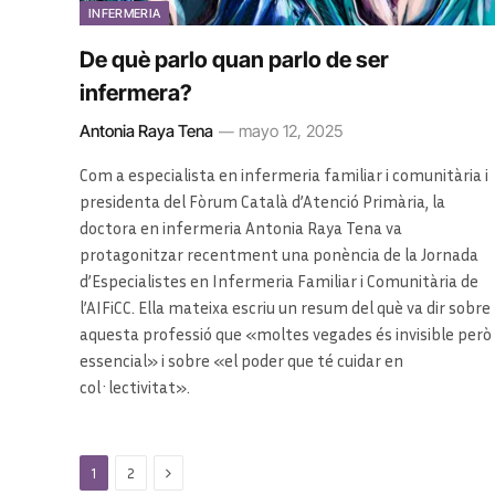
INFERMERIA
De què parlo quan parlo de ser
infermera?
Antonia Raya Tena
mayo 12, 2025
Com a especialista en infermeria familiar i comunitària i
presidenta del Fòrum Català d’Atenció Primària, la
doctora en infermeria Antonia Raya Tena va
protagonitzar recentment una ponència de la Jornada
d’Especialistes en Infermeria Familiar i Comunitària de
l’AIFiCC. Ella mateixa escriu un resum del què va dir sobre
aquesta professió que «moltes vegades és invisible però
essencial» i sobre «el poder que té cuidar en
col·lectivitat».
Next
1
2