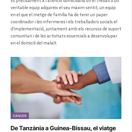
És precisament a l’atenció domiciliària on el treball d’un
veritable equip adquireix el seu màxim sentit; un equip
en el que el metge de família ha de tenir un paper
coordinador i les infermeres i els treballadors socials el
d’implementació, juntament amb els recursos de suport
comunitari i de les activitats essencials a desenvolupar
en el domicili del malalt.
CÀNCER
De Tanzània a Guinea-Bissau, el viatge