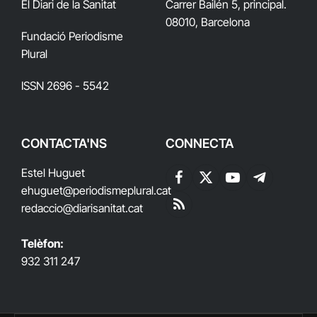
El Diari de la Sanitat
Carrer Bailén 5, principal.
08010, Barcelona
Fundació Periodisme
Plural
ISSN 2696 - 5542
CONTACTA'NS
CONNECTA
Estel Huguet
Facebook
X
YouTube
Telegram
ehuguet
@periodismeplural.cat
(Twitter)
redaccio@diarisanitat.cat
RSS
Telèfon:
932 311 247