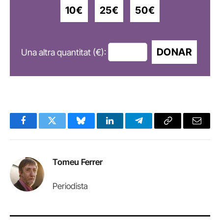
10€
25€
50€
DONAR
Una altra quantitat (€):
Facebook
Twitter
Bluesky
LinkedIn
Telegram
Copy
Email
Link
Tomeu Ferrer
Periodista