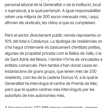
personal laboral de la Generalitat o de la institució, local
o supralocal, a la qual pertanyin. A igual responsabilitat
reben una mitjana de 300 euros mensuals més, i aquí,
afirmen els sindicats, les ràtios sí que es compleixen.
Però el sector directament públic només representa un
10% del total a Catalunya. La tipologia de residències on
s’ha hagut d’intervenir és bàsicament d’entitats petites,
algunes de propietat privada com la Ballús de Valls, o la
de Sant Adrià del Besòs. I també n’hi ha de vinculades a
entitats comarcals. Però també s’han donat casos en
instal·lacions de grans grups, que tenen més de 200
residents, com les de la cadena Domus Vi, a la qual la
Generalitat ha intervingut el centre de Premià de Mar,
però que té quatre centres més intervinguts per les
autoritats de tres autonomies més.
A Espanya hi ha 372.985 places residencials, segons