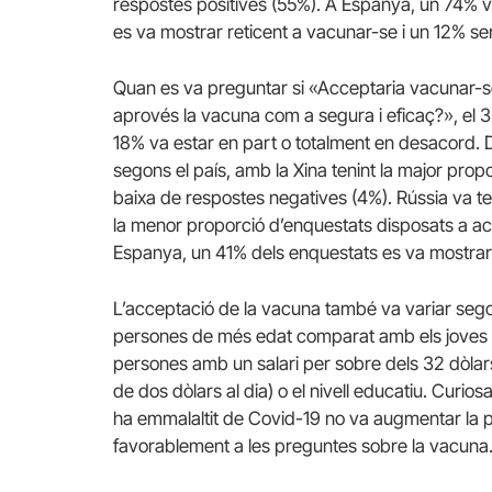
respostes positives (55%). A Espanya, un 74% 
es va mostrar reticent a vacunar-se i un 12% se
Quan es va preguntar si «Acceptaria vacunar-s
aprovés la vacuna com a segura i eficaç?», el
18% va estar en part o totalment en desacord. 
segons el país, amb la Xina tenint la major prop
baixa de respostes negatives (4%). Rússia va te
la menor proporció d’enquestats disposats a a
Espanya, un 41% dels enquestats es va mostrar
L’acceptació de la vacuna també va variar sego
persones de més edat comparat amb els joves me
persones amb un salari per sobre dels 32 dòla
de dos dòlars al dia) o el nivell educatiu. Curios
ha emmalaltit de Covid-19 no va augmentar la 
favorablement a les preguntes sobre la vacuna