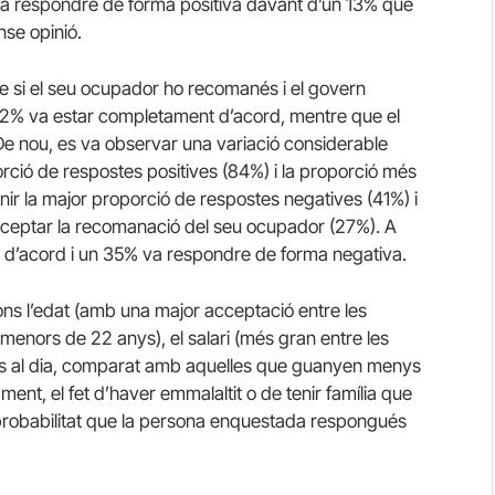
va respondre de forma positiva davant d’un 13% que
nse opinió.
e si el seu ocupador ho recomanés i el govern
 32% va estar completament d’acord, mentre que el
De nou, es va observar una variació considerable
orció de respostes positives (84%) i la proporció més
nir la major proporció de respostes negatives (41%) i
cceptar la recomanació del seu ocupador (27%). A
 d’acord i un 35% va respondre de forma negativa.
ns l’edat (amb una major acceptació entre les
nors de 22 anys), el salari (més gran entre les
rs al dia, comparat amb aquelles que guanyen menys
ament, el fet d’haver emmalaltit o de tenir família que
probabilitat que la persona enquestada respongués
.