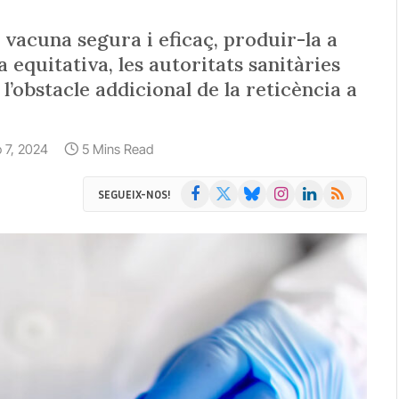
vacuna segura i eficaç, produir-la a
 equitativa, les autoritats sanitàries
l’obstacle addicional de la reticència a
io 7, 2024
5 Mins Read
Facebook
X
Bluesky
Instagram
LinkedIn
RSS
SEGUEIX-NOS!
(Twitter)