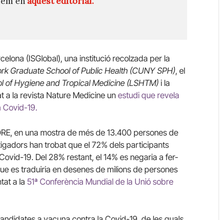
quem en
aquest editorial.
rcelona (ISGlobal), una institució recolzada per la
York Graduate School of Public Health (CUNY SPH)
, el
ol of Hygiene and Tropical Medicine (LSHTM)
i la
t a la revista Nature Medicine un
estudi que revela
a Covid-19.
ORE, en una mostra de més de 13.400 persones de
stigadors han trobat que el 72% dels participants
ovid-19. Del 28% restant, el 14% es negaria a fer-
que es traduiria en desenes de milions de persones
tat a la
51ª Conferència Mundial de la Unió sobre
ndidates a vacuna contra la Covid-19, de les quals