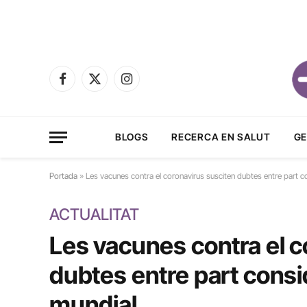
Facebook
X
Instagram
(Twitter)
BLOGS
RECERCA EN SALUT
GE
Portada
»
Les vacunes contra el coronavirus susciten dubtes entre part c
ACTUALITAT
Les vacunes contra el c
dubtes entre part consi
mundial