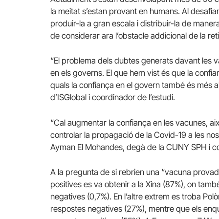
la meitat s’estan provant en humans. Al desafi
produir-la a gran escala i distribuir-la de manera
de considerar ara l’obstacle addicional de la re
“El problema dels dubtes generats davant les v
en els governs. El que hem vist és que la confia
quals la confiança en el govern també és més al
d’ISGlobal i coordinador de l’estudi.
“Cal augmentar la confiança en les vacunes, a
controlar la propagació de la Covid-19 a les nost
Ayman El Mohandes, degà de la CUNY SPH i coa
A la pregunta de si rebrien una “vacuna provad
positives es va obtenir a la Xina (87%), on tam
negatives (0,7%). En l’altre extrem es troba Po
respostes negatives (27%), mentre que els enq