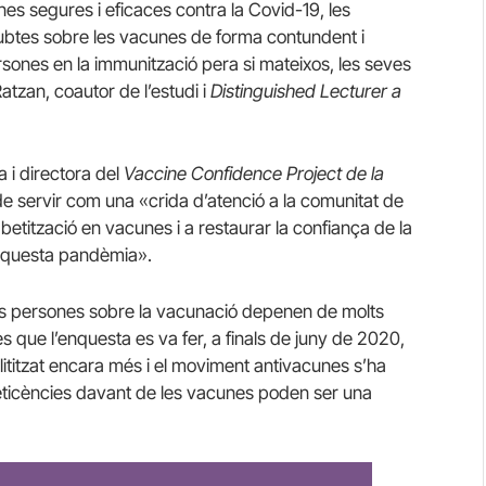
s segures i eficaces contra la Covid-19, les
ubtes sobre les vacunes de forma contundent i
rsones en la immunització pera si mateixos, les seves
Ratzan, coautor de l’estudi i
Distinguished Lecturer a
a i directora del
Vaccine Confidence Project de la
de servir com una «crida d’atenció a la comunitat de
betització en vacunes i a restaurar la confiança de la
 aquesta pandèmia».
les persones sobre la vacunació depenen de molts
s que l’enquesta es va fer, a finals de juny de 2020,
ititzat encara més i el moviment antivacunes s’ha
reticències davant de les vacunes poden ser una