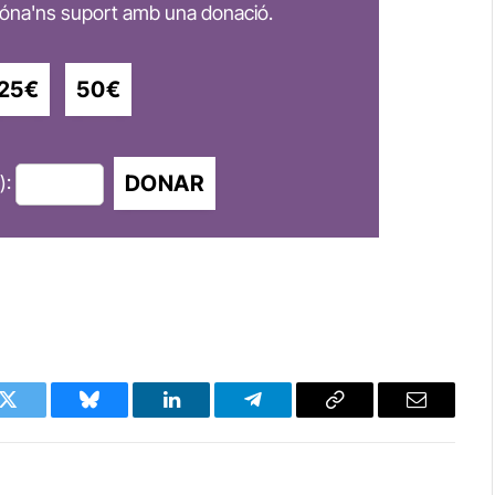
 dóna'ns suport amb una donació.
25€
50€
DONAR
):
k
Twitter
Bluesky
LinkedIn
Telegram
Copy
Email
Link