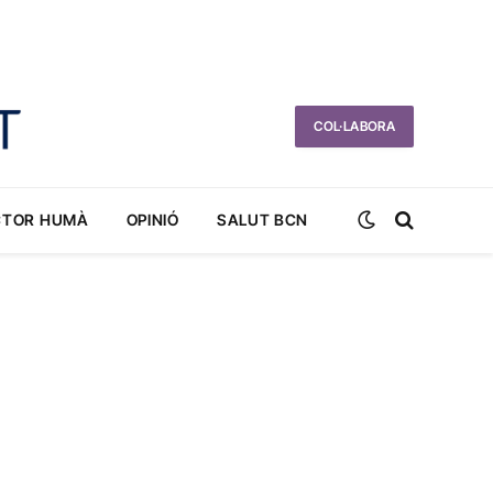
COL·LABORA
CTOR HUMÀ
OPINIÓ
SALUT BCN