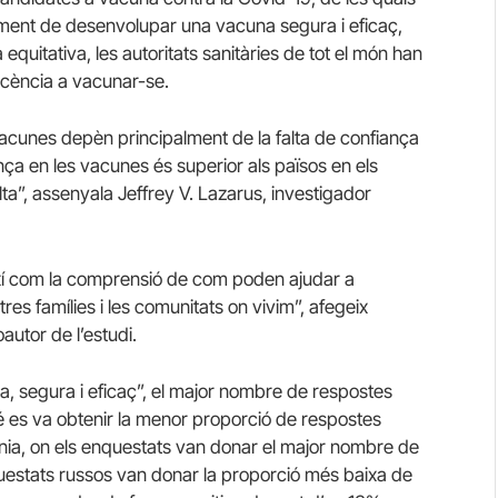
ament de desenvolupar una vacuna segura i eficaç,
 equitativa, les autoritats sanitàries de tot el món han
ticència a vacunar-se.
acunes depèn principalment de la falta de confiança
nça en les vacunes és superior als països en els
ta”, assenyala Jeffrey V. Lazarus, investigador
ixí com la comprensió de com poden ajudar a
res famílies i les comunitats on vivim”, afegeix
utor de l’estudi.
a, segura i eficaç”, el major nombre de respostes
bé es va obtenir la menor proporció de respostes
lònia, on els enquestats van donar el major nombre de
uestats russos van donar la proporció més baixa de