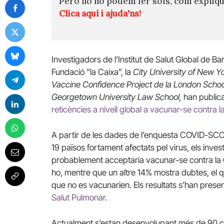
Però no ho podem fer sols, com expli
Clica aquí i ajuda'ns!
Investigadors de l’Institut de Salut Global de Ba
Fundació ”la Caixa”, la
City University of New 
Vaccine Confidence Project de la London Scho
Georgetown University Law School,
han publica
reticències a nivell global a vacunar-se contra l
A partir de les dades de l’enquesta COVID-SC
19 països fortament afectats pel virus, els inve
probablement acceptaria vacunar-se contra la C
ho, mentre que un altre 14% mostra dubtes, el 
que no es vacunarien. Els resultats s’han presen
Salut Pulmonar.
Actualment s’estan desenvolupant més de 90 ca