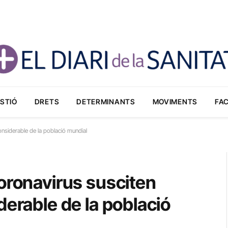
STIÓ
DRETS
DETERMINANTS
MOVIMENTS
FA
onsiderable de la població mundial
oronavirus susciten
derable de la població