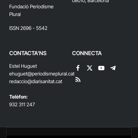
08010, Barcelona
Fundació Periodisme
Plural
ISSN 2696 - 5542
CONTACTA'NS
CONNECTA
Estel Huguet
Facebook
X
YouTube
Telegram
ehuguet
@periodismeplural.cat
(Twitter)
redaccio@diarisanitat.cat
RSS
Telèfon:
932 311 247