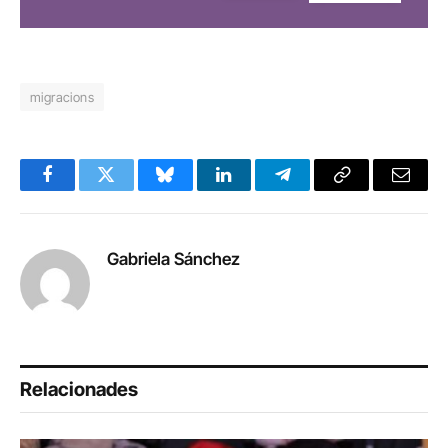
migracions
Facebook
Twitter
Bluesky
LinkedIn
Telegram
Copy
Email
Link
Gabriela Sánchez
Relacionades