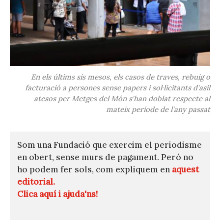
En els últims sis mesos, els casos de traves, rebuig o
facturació a persones sense papers i sol·licitants d'asil
atesos per Metges del Món s'han doblat respecte al
mateix període de l'any passat
Som una Fundació que exercim el periodisme
en obert, sense murs de pagament. Però no
ho podem fer sols, com expliquem en
aquest
editorial.
Clica aquí i ajuda'ns!