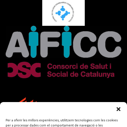
Per a oferir les millors experiències, utilitzem tecnologies com les cookies
per a processar dades com el comportament de navegació o les