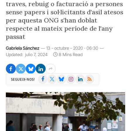
traves, rebuig o facturació a persones
sense papers i sol·licitants d'asil atesos
per aquesta ONG s'han doblat
respecte al mateix període de l'any
passat
Gabriela Sánchez
13 - octubre - 2020 · 06:30
Updated:
julio 7, 2024
8 Mins Read
Facebook
X
Bluesky
Instagram
LinkedIn
RSS
SEGUEIX-NOS!
(Twitter)