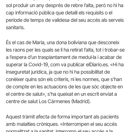
sol produir un any després de rebre l’alta, però no hi ha
cap informació pública que detalli els requisits o el
període de temps de validesa del seu accés als serveis
sanitaris.
És el cas de Maria, una dona boliviana que desconeix
les raons per les quals se li ha retirat l’alta, tot i trobar-se
a l’espera d’un trasplantament de medul·la i acabar de
superar la Covid-19, com va publicar elDiario.es. «Hi ha
inseguretat jurídica, ja que no hi ha possibilitat de
conèixer quins són els criteris, ni les normes, que s’han
de compte en les actuacions de les que sóc objecte en
el centre de salut», s’ha queixat en un escrit enviat a
centre de salut Los Cármenes (Madrid).
Aquest tràmit afecta de forma important als pacients
amb malalties cròniques. «Interrompen el seu accés
normalitzat a la sanitat, interromp el seu accés a la