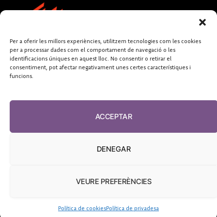
Per a oferir les millors experiències, utilitzem tecnologies com les cookies
per a processar dades com el comportament de navegació o les
identificacions úniques en aquest lloc. No consentir o retirar el
consentiment, pot afectar negativament unes certes característiques i
funcions.
FUNDACIÓ
PERIODISME
ACCEPTAR
PLURAL
DENEGAR
VEURE PREFERÈNCIES
El Diari de la Sanitat, 2026
Política de cookies
Política de privadesa