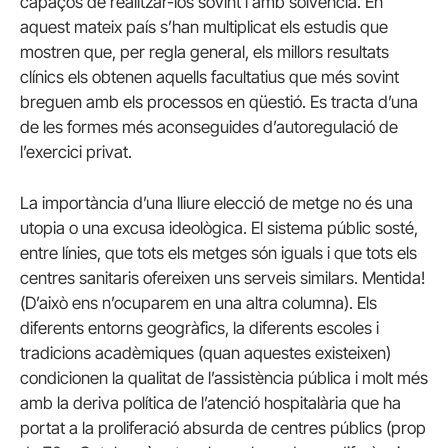
capaços de realitzar-los sovint i amb solvència. En
aquest mateix país s’han multiplicat els estudis que
mostren que, per regla general, els millors resultats
clínics els obtenen aquells facultatius que més sovint
breguen amb els processos en qüestió. Es tracta d’una
de les formes més aconseguides d’autoregulació de
l’exercici privat.
La importància d’una lliure elecció de metge no és una
utopia o una excusa ideològica. El sistema públic sosté,
entre línies, que tots els metges són iguals i que tots els
centres sanitaris ofereixen uns serveis similars. Mentida!
(D’això ens n’ocuparem en una altra columna). Els
diferents entorns geogràfics, la diferents escoles i
tradicions acadèmiques (quan aquestes existeixen)
condicionen la qualitat de l’assistència pública i molt més
amb la deriva política de l’atenció hospitalària que ha
portat a la proliferació absurda de centres públics (prop