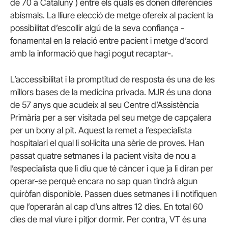
de 70 a Cataluny ) entre els quals es donen diferències
abismals. La lliure elecció de metge ofereix al pacient la
possibilitat d’escollir algú de la seva confiança -
fonamental en la relació entre pacient i metge d’acord
amb la informació que hagi pogut recaptar-.
L’accessibilitat i la promptitud de resposta és una de les
millors bases de la medicina privada. MJR és una dona
de 57 anys que acudeix al seu Centre d’Assistència
Primària per a ser visitada pel seu metge de capçalera
per un bony al pit. Aquest la remet a l’especialista
hospitalari el qual li sol·licita una sèrie de proves. Han
passat quatre setmanes i la pacient visita de nou a
l’especialista que li diu que té càncer i que ja li diran per
operar-se perquè encara no sap quan tindrà algun
quiròfan disponible. Passen dues setmanes i li notifiquen
que l’operaràn al cap d’uns altres 12 dies. En total 60
dies de mal viure i pitjor dormir. Per contra, VT és una