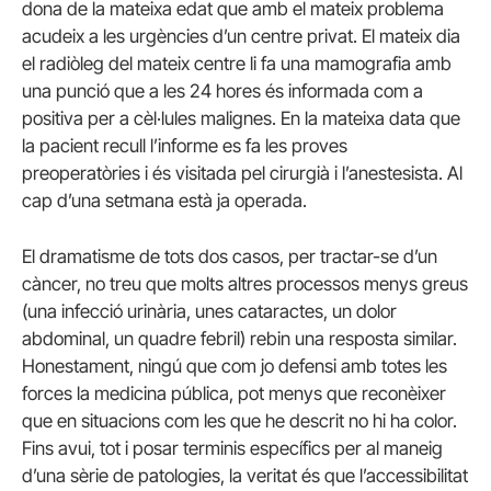
dona de la mateixa edat que amb el mateix problema
acudeix a les urgències d’un centre privat. El mateix dia
el radiòleg del mateix centre li fa una mamografia amb
una punció que a les 24 hores és informada com a
positiva per a cèl·lules malignes. En la mateixa data que
la pacient recull l’informe es fa les proves
preoperatòries i és visitada pel cirurgià i l’anestesista. Al
cap d’una setmana està ja operada.
El dramatisme de tots dos casos, per tractar-se d’un
càncer, no treu que molts altres processos menys greus
(una infecció urinària, unes cataractes, un dolor
abdominal, un quadre febril) rebin una resposta similar.
Honestament, ningú que com jo defensi amb totes les
forces la medicina pública, pot menys que reconèixer
que en situacions com les que he descrit no hi ha color.
Fins avui, tot i posar terminis específics per al maneig
d’una sèrie de patologies, la veritat és que l’accessibilitat