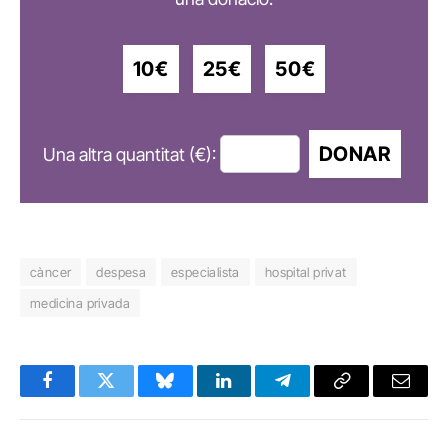
10€
25€
50€
DONAR
Una altra quantitat (€):
càncer
despesa
especialista
hospital privat
medicina privada
Facebook
Twitter
Bluesky
LinkedIn
Telegram
Copy
Email
Link