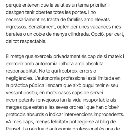
perquè entenen que la salut és un tema prioritari i
desitgen tenir obertes totes les portes. I no
necessàriament es tracta de famílies amb elevats
ingressos. Senzillament, opten per unes vacances més
barates o un cotxe de menys cilindrada. Opció, per cert,
del tot respectable.
El metge que exerceix privadament és cap de si mateix i
exerceix amb autonomia i alhora amb absoluta
responsabilitat. No té qui li cobreixi errors o
negligències. L’autonomia professional està limitada en
la pràctica pública i encara que això pugui tenir el seu
vessant positiu, en molts casos caps de servei
incompetents i envejosos fan la vida insuportable als
metges que estan a les seves ordres i que han d’obeir
protocols absurds o indicar intervencions improcedents.
«A més caps, menys felicitat» pot llegir-se al blog de
Punset. La pèrdua d’autonomia professional és una de