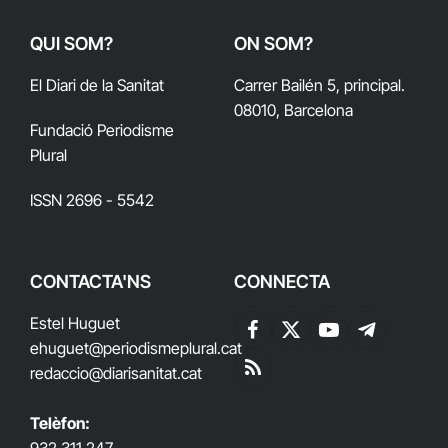
QUI SOM?
ON SOM?
El Diari de la Sanitat
Carrer Bailén 5, principal.
08010, Barcelona
Fundació Periodisme
Plural
ISSN 2696 - 5542
CONTACTA'NS
CONNECTA
Estel Huguet
Facebook
X
YouTube
Telegram
ehuguet
@periodismeplural.cat
(Twitter)
redaccio@diarisanitat.cat
RSS
Telèfon: