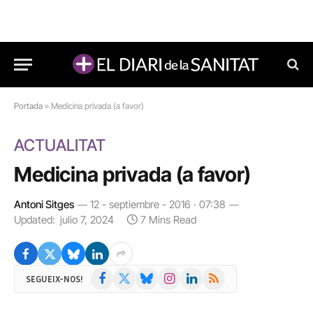
Portada
»
Medicina privada (a favor)
ACTUALITAT
Medicina privada (a favor)
Antoni Sitges
12 - septiembre - 2016 · 07:38
Updated:
julio 7, 2024
7 Mins Read
Facebook
X
Bluesky
Instagram
LinkedIn
RSS
SEGUEIX-NOS!
(Twitter)