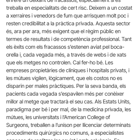
treballa en especialitats de cert risc. Deixem a un costat
a xerraires i venedors de fum que arrisquen molt poc i
resten credibilitat a la pràctica privada. Aquesta sector
és, ara per ara, més exigent que el règim públic en
termes de resultats i de competència professional. Tant
els èxits com els fracassos s’estenen aviat pel boca-
orella i, cada vegada més, a través de webs i de xats
que els metges no controlen. Cal fer-ho bé. Les
empreses propietàries de clíniques i hospitals privats, i
les mútues vigilen, lògicament, que els costos no es
disparin per males pràctiques. Per la seva banda, els
pacients cada vegada s’espavilen més per conèixer
millor al metge que tractarà el seu cas. Als Estats Units,
paradigma per bé i per mal, de la medicina privada, les
mútues, les universitats i l’American College of
Surgeons, treballen a l’uníson per llicenciar determinats
procediments quirúrgics no comuns, a especialistes