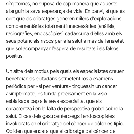
símptomes, no suposa de cap manera que aquests
allarguin la seva esperança de vida. En canvi, sí que és
cert que els cribratges generen milers d’exploracions
complementàries totalment innecessàries (anàlisis,
radiografies, endoscòpies) cadascuna d’elles amb els
seus potencials riscos per a la salut a més de l’ansietat
que sol acompanyar l’espera de resultats i els falsos
positius.
Un altre dels motius pels quals els especialistes creuen
beneficiar els ciutadans sotmetent-los a exàmens
periòdics per «si per ventura» tinguessin un càncer
asimptomàtic, es funda precisament en la visió
esbiaixada cap a la seva especialitat que els
caracteritza i en la falta de perspectiva global sobre la
salut. El cas dels gastroenteròlegs i endoscopistes
involucrats en el cribratge del càncer de còlon és típic.
Obliden que encara que el cribratge del càncer de