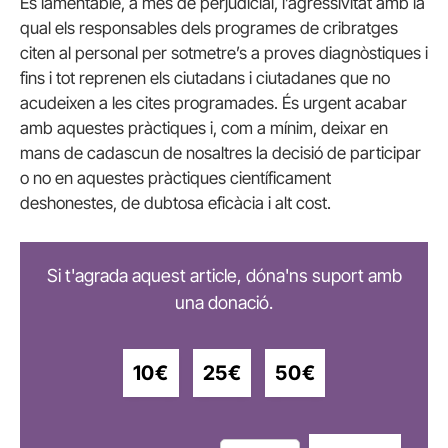
És
lamentable, a més de perjudicial, l’agressivitat amb la
qual els responsables dels programes de cribratges
citen al personal per sotmetre’s a proves diagnòstiques i
fins i tot reprenen els ciutadans i ciutadanes que no
acudeixen a les cites programades. És urgent acabar
amb aquestes pràctiques i, com a mínim, deixar en
mans de cadascun de nosaltres la decisió de participar
o no en aquestes pràctiques científicament
deshonestes, de dubtosa eficàcia i alt cost.
Si t'agrada aquest article, dóna'ns suport amb
una donació.
10€
25€
50€