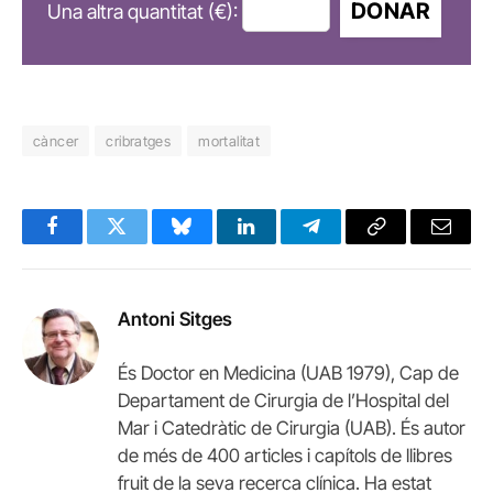
DONAR
Una altra quantitat (€):
càncer
cribratges
mortalitat
Facebook
Twitter
Bluesky
LinkedIn
Telegram
Copy
Email
Link
Antoni Sitges
És Doctor en Medicina (UAB 1979), Cap de
Departament de Cirurgia de l’Hospital del
Mar i Catedràtic de Cirurgia (UAB). És autor
de més de 400 articles i capítols de llibres
fruit de la seva recerca clínica. Ha estat