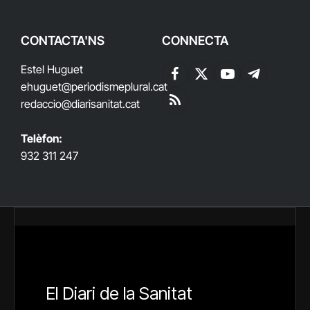
CONTACTA'NS
CONNECTA
Estel Huguet
Facebook
X
YouTube
Telegram
ehuguet
@periodismeplural.cat
(Twitter)
redaccio@diarisanitat.cat
RSS
Telèfon:
932 311 247