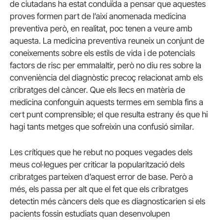
de ciutadans ha estat conduïda a pensar que aquestes
proves formen part de l’així anomenada medicina
preventiva però, en realitat, poc tenen a veure amb
aquesta. La medicina preventiva reuneix un conjunt de
coneixements sobre els estils de vida i de potencials
factors de risc per emmalaltir, però no diu res sobre la
conveniència del diagnòstic precoç relacionat amb els
cribratges del càncer. Que els llecs en matèria de
medicina confonguin aquests termes em sembla fins a
cert punt comprensible; el que resulta estrany és que hi
hagi tants metges que sofreixin una confusió similar.
Les crítiques que he rebut no poques vegades dels
meus col·legues per criticar la popularització dels
cribratges parteixen d’aquest error de base. Però a
més, els passa per alt que el fet que els cribratges
detectin més càncers dels que es diagnosticarien si els
pacients fossin estudiats quan desenvolupen