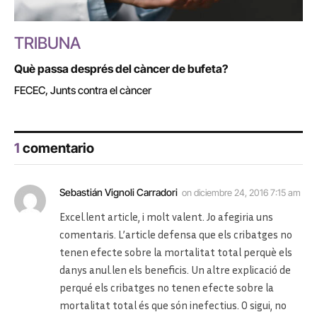
TRIBUNA
Què passa després del càncer de bufeta?
FECEC, Junts contra el càncer
1
comentario
Sebastián Vignoli Carradori
on
diciembre 24, 2016 7:15 am
Excel.lent article, i molt valent. Jo afegiria uns
comentaris. L’article defensa que els cribatges no
tenen efecte sobre la mortalitat total perquè els
danys anul.len els beneficis. Un altre explicació de
perqué els cribatges no tenen efecte sobre la
mortalitat total és que són inefectius. O sigui, no