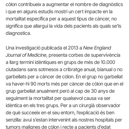
còlon contribueix a augmentar el nombre de diagnòstics
i que en alguns estudis mostri un cert impacte en la
mortalitat específica per a aquest tipus de càncer, no
significa que allargui la vida dels pacients als quals se’ls
diagnostica.
Una investigació publicada el 2013 a
New England
Journal of Medicine
, presenta corbes de supervivència
a llarg termini idèntiques en grups de més de 10.000
ciutadans sans sotmesos a cribratge anual, bianual o no
garbellats per a càncer de còlon. En el grup no garbellat
va haver-hi 90 morts més per càncer de còlon que en el
grup garbellat anualment però al cap de 30 anys de
seguiment la mortalitat per qualsevol causa va ser
idèntica en els tres grups. Per a un cirurgià observador
de què succeeix en el seu entorn, l’explicació és ben
senzilla: avui s’estan intervenint als nostres hospitals per
tumors malignes de còlon i recte a pacients d’edat