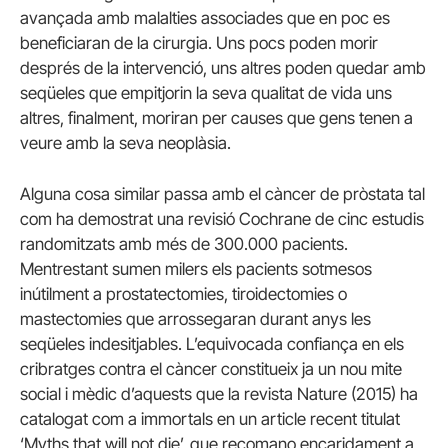
avançada amb malalties associades que en poc es
beneficiaran de la cirurgia. Uns pocs poden morir
després de la intervenció, uns altres poden quedar amb
seqüeles que empitjorin la seva qualitat de vida uns
altres, finalment, moriran per causes que gens tenen a
veure amb la seva neoplàsia.
Alguna cosa similar passa amb el càncer de pròstata tal
com ha demostrat una revisió Cochrane de cinc estudis
randomitzats amb més de 300.000 pacients.
Mentrestant sumen milers els pacients sotmesos
inútilment a prostatectomies, tiroidectomies o
mastectomies que arrossegaran durant anys les
seqüeles indesitjables. L’equivocada confiança en els
cribratges contra el càncer constitueix ja un nou mite
social i mèdic d’aquests que la revista Nature (2015) ha
catalogat com a immortals en un article recent titulat
‘Myths that will not die’, que recomano encaridament a