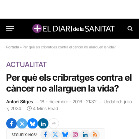
Portada
»
Per què els cribratges contra el càncer no allarguen la vida?
ACTUALITAT
Per què els cribratges contra el
càncer no allarguen la vida?
Antoni Sitges
18 - diciembre - 2016 · 21:32
Updated:
julio
7, 2024
4 Mins Read
Facebook
X
Bluesky
Instagram
LinkedIn
RSS
SEGUEIX-NOS!