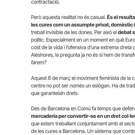
contractació.
Però aquesta realitat no és casual.
És el resul
les cures com un assumpte privat, domèstic i
treball invisible de les dones. Per això el
debat so
polític. Especialment en un moment en què Europ
cost de la vida i l’ofensiva d’una extrema dreta qu
Aleshores, la pregunta ja no és si hem de trans
farem?
Aquest 8 de març el moviment feminista de la ciu
centre no pot ser només un eslògan. Ha de tradu
que garanteixin drets.
Des de Barcelona en Comú fa temps que def
mercaderia per convertir-se en un dret col·le
que estem treballant conjuntament amb el sect
de les cures a Barcelona. Un sistema que combini