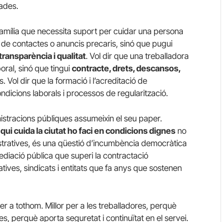
cades.
família que necessita suport per cuidar una persona
 de contactes o anuncis precaris, sinó que pugui
transparència i qualitat
. Vol dir que una treballadora
boral, sinó que tingui
contracte, drets, descansos,
 Vol dir que la formació i l’acreditació de
ndicions laborals i processos de regularització.
istracions públiques assumeixin el seu paper.
e
qui cuida la ciutat ho faci en condicions dignes
no
tratives, és una qüestió d’incumbència democràtica
rmediació pública que superi la contractació
tives, sindicats i entitats que fa anys que sostenen
 per a tothom. Millor per a les treballadores, perquè
ílies, perquè aporta seguretat i continuïtat en el servei.