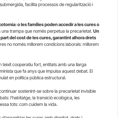
 submergida, facilita processos de regularització i
icotomia: o les famílies poden accedir a les cures o
 una trampa que només perpetua la precarietat.
Un
art del cost de les cures, garantint alhora drets
ures no només millorem condicions laborals: millorem
 teixit cooperatiu fort, entitats amb una llarga
eminista que fa anys que impulsa aquest debat. El
at en política pública estructural.
ontinuar sostenint-se sobre la precarietat invisible
s: l’habitatge, la transició ecològica, les
vessa tots: com cuidem la vida.
 d’organitzar les cures amb dignitat, drets i