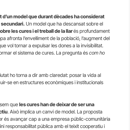
tat d’un model que durant dècades ha considerat
 secundari.
Un model que ha descansat sobre el
bre les cures i el treball de la llar
és profundament
a afronta l’envelliment de la població, l’augment del
e vol tornar a expulsar les dones a la invisibilitat.
formar el sistema de cures. La pregunta és
com ho
tat ho torna a dir amb claredat: posar la vida al
ir-se en estructures econòmiques i institucionals
ensem que
les cures han de deixar de ser una
ctiu
. Això implica un canvi de model. La proposta
or és avançar cap a una empresa públic-comunitària
 responsabilitat pública amb el teixit cooperatiu i