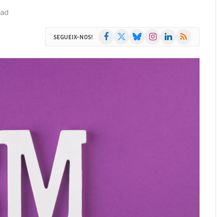
ead
Facebook
X
Bluesky
Instagram
LinkedIn
RSS
SEGUEIX-NOS!
(Twitter)