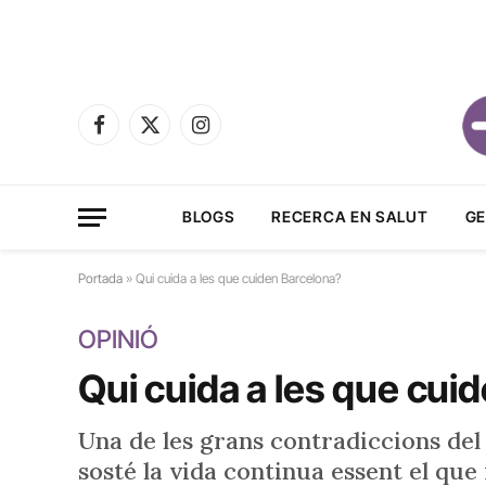
Facebook
X
Instagram
(Twitter)
BLOGS
RECERCA EN SALUT
GE
Portada
»
Qui cuida a les que cuiden Barcelona?
OPINIÓ
Qui cuida a les que cui
Una de les grans contradiccions del
sosté la vida continua essent el que