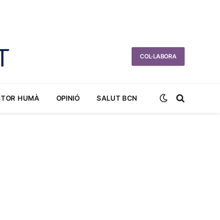
COL·LABORA
CTOR HUMÀ
OPINIÓ
SALUT BCN