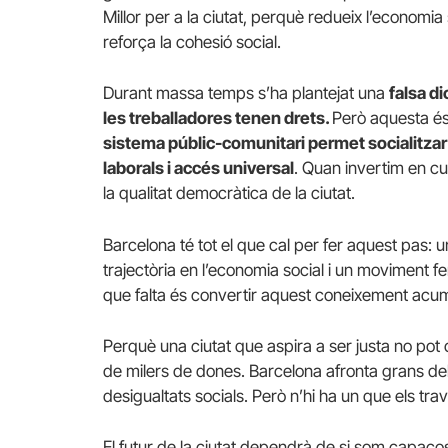
Millor per a la ciutat, perquè redueix l’economia
reforça la cohesió social.
Durant massa temps s’ha plantejat una
falsa d
les treballadores tenen drets.
Però aquesta és
sistema públic-comunitari permet socialitzar p
laborals i accés universal
. Quan invertim en c
la qualitat democràtica de la ciutat.
Barcelona té tot el que cal per fer aquest pas: un
trajectòria en l’economia social i un moviment f
que falta és convertir aquest coneixement acumul
Perquè una ciutat que aspira a ser justa no pot c
de milers de dones. Barcelona afronta grans debat
desigualtats socials. Però n’hi ha un que els tra
El futur de la ciutat dependrà de si som capaços