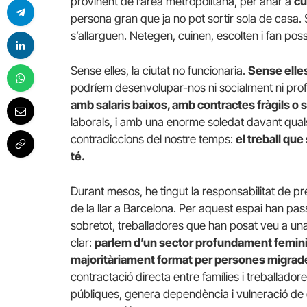
provinent de l’àrea metropolitana, per anar a
cu
persona gran que ja no pot sortir sola de casa. 
s’allarguen. Netegen, cuinen, escolten i fan possi
Sense elles, la ciutat no funcionaria.
Sense elles,
podríem desenvolupar-nos ni socialment ni prof
amb salaris baixos, amb contractes fràgils o
laborals, i amb una enorme soledat davant quals
contradiccions del nostre temps:
el treball qu
té.
Durant mesos, he tingut la responsabilitat de pre
de la llar a Barcelona. Per aquest espai han pass
sobretot, treballadores que han posat veu a una 
clar:
parlem d’un sector profundament feminitz
majoritàriament format per persones migrade
contractació directa entre famílies i treballador
públiques, genera dependència i vulneració de dr