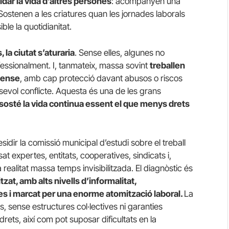
idar la vida d’altres persones
: acompanyen una
Sostenen a les criatures quan les jornades laborals
ble la quotidianitat.
 la ciutat s’aturaria
. Sense elles, algunes no
essionalment. I, tanmateix, massa sovint
treballen
 sense
, amb cap protecció davant abusos o riscos
evol conflicte. Aquesta és una de les grans
e sosté la vida continua essent el que menys drets
sidir la comissió municipal d’estudi sobre el treball
at expertes, entitats, cooperatives, sindicats i,
realitat massa temps invisibilitzada. El diagnòstic és
at, amb alts nivells d’informalitat,
s i marcat per una enorme atomització laboral.
La
es, sense estructures col·lectives ni garanties
ets, així com pot suposar dificultats en la