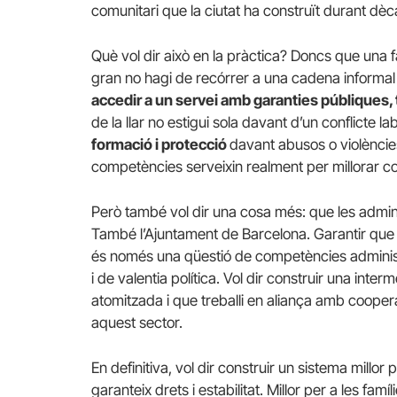
comunitari que la ciutat ha construït durant dè
Què vol dir això en la pràctica? Doncs que una 
gran no hagi de recórrer a una cadena informal
accedir a un servei amb garanties públiques, 
de la llar no estigui sola davant d’un conflicte la
formació i protecció
davant abusos o violències.
competències serveixin realment per millorar co
Però també vol dir una cosa més: que les admin
També l’Ajuntament de Barcelona. Garantir qu
és només una qüestió de competències adminis
i de valentia política. Vol dir construir una inte
atomitzada i que treballi en aliança amb coopera
aquest sector.
En definitiva, vol dir construir un sistema millor
garanteix drets i estabilitat. Millor per a les fam