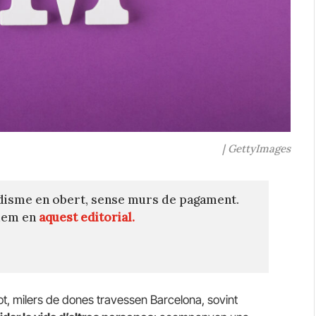
| GettyImages
disme en obert, sense murs de pagament.
quem en
aquest editorial.
ot, milers de dones travessen Barcelona, sovint