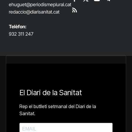
Facebook
X
YouTube
Telegram
ehuguet
@periodismeplural.cat
(Twitter)
redaccio@diarisanitat.cat
RSS
Telèfon:
932 311 247