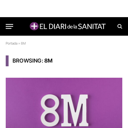
Portada
»
8M
BROWSING:
8M