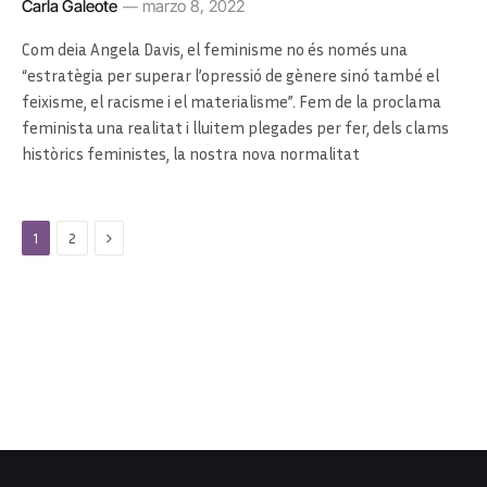
Carla Galeote
marzo 8, 2022
Com deia Angela Davis, el feminisme no és només una
“estratègia per superar l’opressió de gènere sinó també el
feixisme, el racisme i el materialisme”. Fem de la proclama
feminista una realitat i lluitem plegades per fer, dels clams
històrics feministes, la nostra nova normalitat
Next
1
2