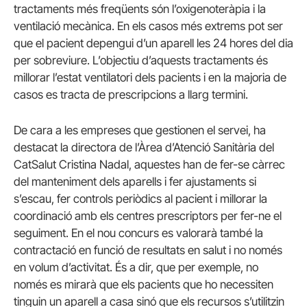
tractaments més freqüents són l’oxigenoteràpia i la
ventilació mecànica. En els casos més extrems pot ser
que el pacient depengui d’un aparell les 24 hores del dia
per sobreviure. L’objectiu d’aquests tractaments és
millorar l’estat ventilatori dels pacients i en la majoria de
casos es tracta de prescripcions a llarg termini.
De cara a les empreses que gestionen el servei, ha
destacat la directora de l’Àrea d’Atenció Sanitària del
CatSalut Cristina Nadal, aquestes han de fer-se càrrec
del manteniment dels aparells i fer ajustaments si
s’escau, fer controls periòdics al pacient i millorar la
coordinació amb els centres prescriptors per fer-ne el
seguiment. En el nou concurs es valorarà també la
contractació en funció de resultats en salut i no només
en volum d’activitat. És a dir, que per exemple, no
només es mirarà que els pacients que ho necessiten
tinguin un aparell a casa sinó que els recursos s’utilitzin