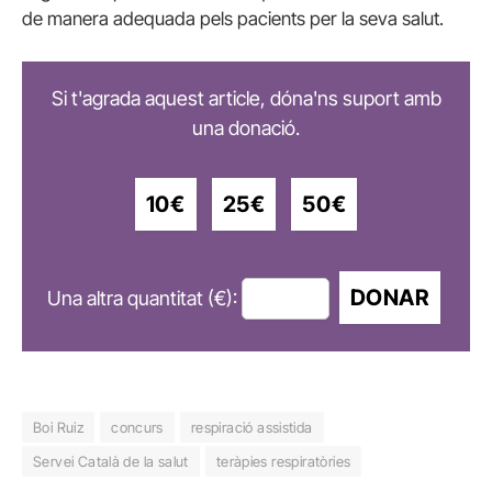
de manera adequada pels pacients per la seva salut.
Si t'agrada aquest article, dóna'ns suport amb
una donació.
10€
25€
50€
DONAR
Una altra quantitat (€):
Boi Ruiz
concurs
respiració assistida
Servei Català de la salut
teràpies respiratòries