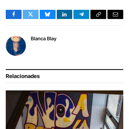
Facebook
Twitter
Bluesky
LinkedIn
Telegram
Copy
Email
Link
Blanca Blay
Relacionades