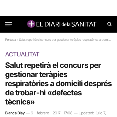
Portada
»
Salut repetirà el concurs per gestionar teràpies respiratòries a domicili després de trobar-hi “defectes tècnics”
ACTUALITAT
Salut repetirà el concurs per
gestionar teràpies
respiratòries a domicili després
de trobar-hi «defectes
tècnics»
Blanca Blay
6 - febrero - 2017 · 17:08
Updated:
julio 7,