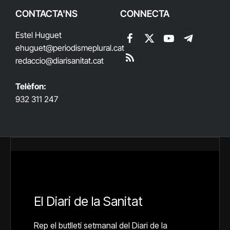
CONTACTA'NS
CONNECTA
Estel Huguet
Facebook
X
YouTube
Telegram
ehuguet
@periodismeplural.cat
(Twitter)
redaccio@diarisanitat.cat
RSS
Telèfon:
932 311 247