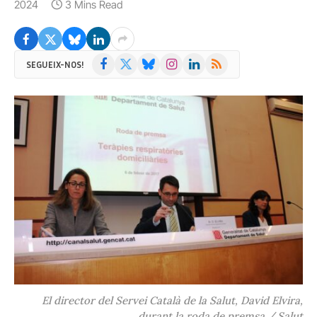
2024
3 Mins Read
Facebook
X
Bluesky
Instagram
LinkedIn
RSS
SEGUEIX-NOS!
(Twitter)
El director del Servei Català de la Salut, David Elvira,
durant la roda de premsa / Salut